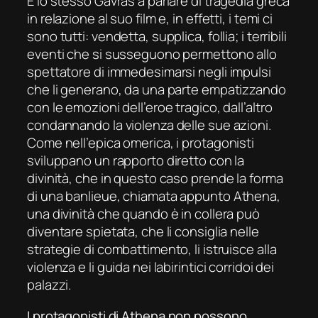
È lo stesso Gavras a parlare di tragedia greca
in relazione al suo film e, in effetti, i temi ci
sono tutti: vendetta, supplica, follia; i terribili
eventi che si susseguono permettono allo
spettatore di immedesimarsi negli impulsi
che li generano, da una parte empatizzando
con le emozioni dell’eroe tragico, dall’altro
condannando la violenza delle sue azioni.
Come nell’epica omerica, i protagonisti
sviluppano un rapporto diretto con la
divinità, che in questo caso prende la forma
di una
banlieue
, chiamata appunto Athena,
una divinità che quando è in collera può
diventare spietata, che li consiglia nelle
strategie di combattimento, li istruisce alla
violenza e li guida nei labirintici corridoi dei
palazzi.
I protagonisti di
Athena
non possono