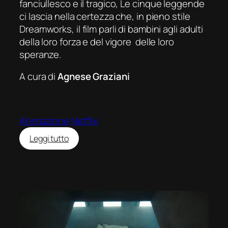
fanciullesco e il tragico,
Le cinque leggende
ci lascia nella certezza che, in pieno stile
Dreamworks, il film parli di bambini agli adulti
della loro forza e del vigore delle loro
speranze.
A cura di
Agnese Graziani
Animazione
Netflix
:
Leggi tutto
Le
cinque
leggende
(Rise
of
the
Guardians)