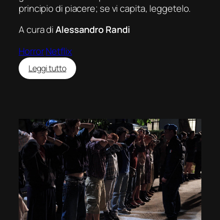
principio di piacere
; se vi capita, leggetelo.
A cura di
Alessandro Randi
Horror
Netflix
:
Leggi tutto
Il
buco
(El
hoyo)