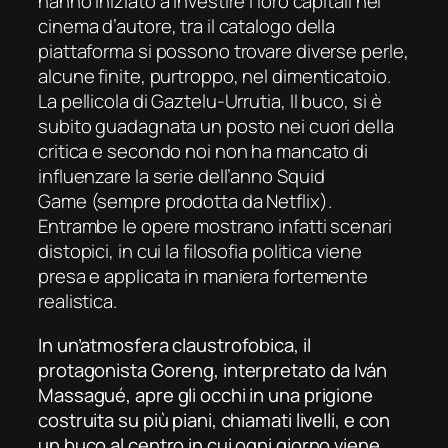
hanno iniziato a investire i loro capitali nel
cinema d’autore, tra il catalogo della
piattaforma si possono trovare diverse perle,
alcune finite, purtroppo, nel dimenticatoio.
La pellicola di Gaztelu-Urrutia,
Il buco
, si è
subito guadagnata un posto nei cuori della
critica e secondo noi non ha mancato di
influenzare la serie dell’anno
Squid
Game
(sempre prodotta da Netflix).
Entrambe le opere mostrano infatti scenari
distopici, in cui la filosofia politica viene
presa e applicata in maniera fortemente
realistica.
In un’atmosfera claustrofobica, il
protagonista Goreng, interpretato da Iván
Massagué, apre gli occhi in una prigione
costruita su più piani, chiamati livelli, e con
un buco al centro in cui ogni giorno viene