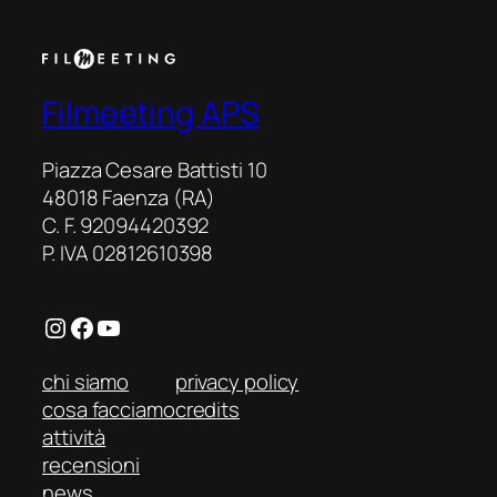
Filmeeting APS
Piazza Cesare Battisti 10
48018 Faenza (RA)
C. F. 92094420392
P. IVA 02812610398
Instagram
Facebook
YouTube
chi siamo
privacy policy
cosa facciamo
credits
attività
recensioni
news