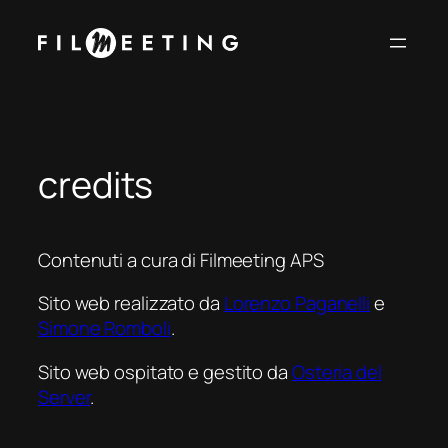
Vai
al
contenuto
credits
Contenuti a cura di Filmeeting APS
Sito web realizzato da
Lorenzo Paganelli
e
Simone Romboli
.
Sito web ospitato e gestito da
Osteria del
Server
.