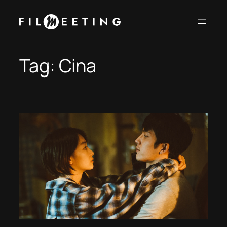
Vai
al
contenuto
Tag:
Cina