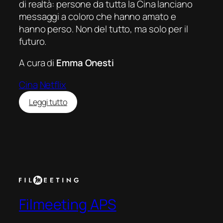
di realtà: persone da tutta la Cina lanciano
messaggi a coloro che hanno amato e
hanno perso. Non del tutto, ma solo per il
futuro.
A cura di
Emma Onesti
Cina
Netflix
:
Leggi tutto
Us
and
Them
(Hou
lai
de
wo
men)
Filmeeting APS