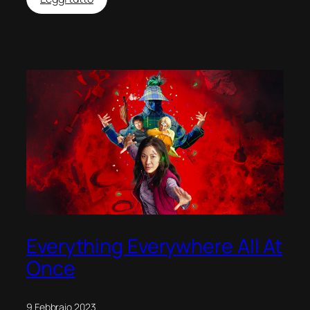
Triangle
of
Sadness
Everything Everywhere All At
Once
9 Febbraio 2023