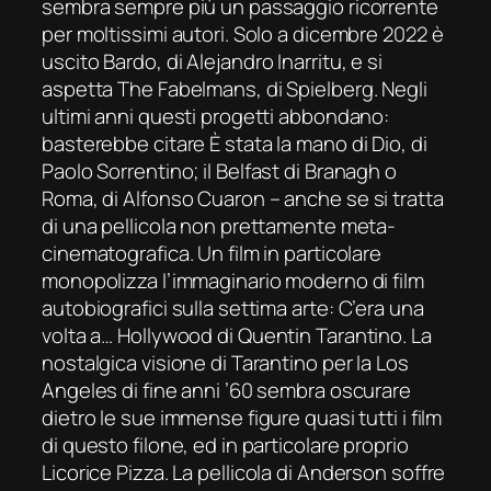
sembra sempre più un passaggio ricorrente
per moltissimi autori. Solo a dicembre 2022 è
uscito
Bardo
, di Alejandro Inarritu, e si
aspetta
The Fabelmans
, di Spielberg. Negli
ultimi anni questi progetti abbondano:
basterebbe citare
È stata la mano di Dio
, di
Paolo Sorrentino; il
Belfast
di Branagh o
Roma
, di Alfonso Cuaron – anche se si tratta
di una pellicola non prettamente meta-
cinematografica. Un film in particolare
monopolizza l’immaginario moderno di film
autobiografici sulla settima arte:
C’era una
volta a… Hollywood
di Quentin Tarantino. La
nostalgica visione di Tarantino per la Los
Angeles di fine anni ’60 sembra oscurare
dietro le sue immense figure quasi tutti i film
di questo filone, ed in particolare proprio
Licorice Pizza
. La pellicola di Anderson soffre