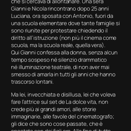
che si cercava di allontanare. Una sera
Gianni e Nicola rincontrano dopo 25 anni
Luciana, ora sposata con Antonio, fuori da
una scuola elementare dove tante famiglie si
sono riunite per protestare chiedendo il
diritto all’istruzione (non più il cinema come
scuola, ma la scuola reale, quella vera).
Qui Gianni confessa alla donna, senza alcun
tempo sospeso né silenzio drammatico
né illuminazione teatrale, di non aver mai
smesso di amarla in tutti gli anni che hanno
trascorso lontani.
Ma lei, invecchiata e disillusa, lei che voleva
fare l’attrice sul set de La dolce vita, non
crede più ai grandi amori, alle storie
immaginarie, alle favole del cinematografo;
gli dice che sono cose passate, che è
spostata con dei figli ora. Alla fine di tutto,