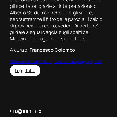
gli spettatori grazie all’interpretazione di
Alberto Sordi, ma anche di fargli vivere,
seppur tramite il filtro della parodia, il calcio
di provincia. Poi certo, vedere “Albertone”
gridare a squarciagola sugli spalti del
Muccinelli di Lugo fa un suo effetto.
A cura di
Francesco Colombo
Alberto Sordi
Calcio
Commedia
Lugo
Sport
:
Leggi tutto
Il
presidente
del
Borgorosso
Football
Club:
un