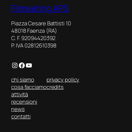
ritratto
Filmeeting APS
esasperato
del
Piazza Cesare Battisti 10
calcio
48018 Faenza (RA)
di
C. F. 92094420392
provincia
P. IVA 02812610398
Instagram
Facebook
YouTube
chi siamo
privacy policy
cosa facciamo
credits
attività
recensioni
news
contatti