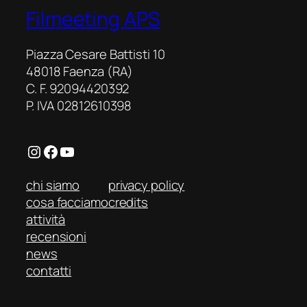
ritratto
Filmeeting APS
esasperato
del
Piazza Cesare Battisti 10
calcio
48018 Faenza (RA)
di
C. F. 92094420392
provincia
P. IVA 02812610398
Instagram
Facebook
YouTube
chi siamo
privacy policy
cosa facciamo
credits
attività
recensioni
news
contatti