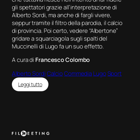
gli spettatori grazie all’interpretazione di
Alberto Sordi, ma anche di fargli vivere,
seppur tramite il filtro della parodia, il calcio
di provincia. Poi certo, vedere “Albertone”
gridare a squarciagola sugli spalti del
Muccinelli di Lugo fa un suo effetto.
A cura di
Francesco Colombo
Alberto Sordi
Calcio
Commedia
Lugo
Sport
:
Leggi tutto
Il
presidente
del
Borgorosso
Football
Club:
un