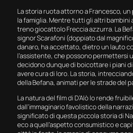
La storia ruota attorno a Francesco, un
la famiglia. Mentre tutti gli altri bambi
treno giocattolo Freccia azzurra. La Befa
signor Scarafoni (doppiato dal magnifico 
danaro, ha accettato, dietro un lauto co
l’assistente, che possono permettersi una
decidono dunque di boicottare i piani di
avere cura di loro. La storia, intreccian
della Befana, animati per le strade del p
La natura del film di D’Alò lo rende fruib
dall’immaginario favolistico della narraz
significato di questa piccola storia di Na
eco a quell’aspetto consumistico e capital