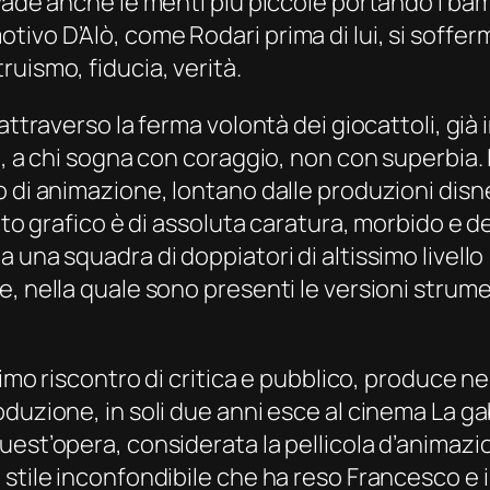
vade anche le menti più piccole portando i ba
vo D’Alò, come Rodari prima di lui, si sofferma
uismo, fiducia, verità.
attraverso la ferma volontà dei giocattoli, già
a, a chi sogna con coraggio, non con superbia.
 di animazione, lontano dalle produzioni disne
tto grafico è di assoluta caratura, morbido e de
una squadra di doppiatori di altissimo livello 
, nella quale sono presenti le versioni strumen
imo riscontro di critica e pubblico, produce neg
oduzione, in soli due anni esce al cinema
La ga
uest’opera, considerata la pellicola d’animazi
tile inconfondibile che ha reso Francesco e i g