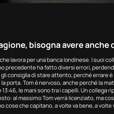
agione, bisogna avere anche q
e lavora per una banca londinese. I suoi colleg
o precedente ha fatto diversi errori, perdend
he gli consiglia di stare attento, perché errare
 la porta. Tom è nervoso, anche perché la mat
13:46, le mani sono tra i capelli. Un collega ripa
el resto: al massimo Tom verrà licenziato, ma c
o cose che capitano, a volte va bene, a volte 