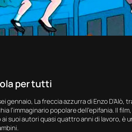
ola per tutti
 sei gennaio,
La freccia azzurra
di Enzo D’Alò, 
ia l’immaginario popolare dell’epifania. Il film
i suoi autori quasi quattro anni di lavoro, è 
ambini.