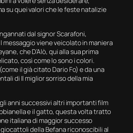
mbini a volere senza desiderare,
 su quei valori che le feste natalizie
 ingannati dal signor Scarafoni,
 Il messaggio viene veicolato in maniera
yane, che D’Alò, qui alla sua prima
licato, così come lo sono i colori.
(come il già citato Dario Fo) e da una
tali di
Il miglior sorriso della mia
li anni successivi altri importanti film
bbianella e il gatto
, questa volta tratto
one italiana di maggior successo
iocattoli della Befana riconoscibili al