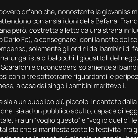
 povero orfano che, nonostante la giovanissima
ni attendono con ansia i doni della Befana, Fran
na però, costretta a letto da una strana influe
Dario Fo), a consegnare i doni la notte del sei
mpenso, solamente gli ordini dei bambini di fam
 lunga lista di balocchi. I giocattoli del nego
 Scarafoni e di concedersi solamente ai bambin
dosi con altre sottotrame riguardanti le peripez
aese, a casa dei singoli bambini meritevoli.
ile sia a un pubblico più piccolo, incantato dall
ione, sia ad un pubblico adulto, capace di legg
tale. Fra un “voglio questo” e “voglio quello”, l
ista che si manifesta sotto le festività: fra gli