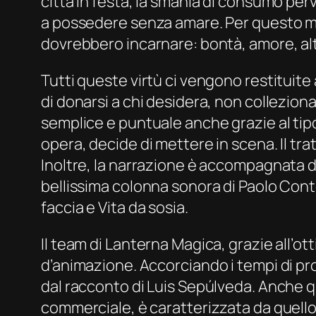
città in festa, la smania di consumo per
a possedere senza amare. Per questo moti
dovrebbero incarnare: bontà, amore, altr
Tutti queste virtù ci vengono restituite 
di donarsi a chi desidera, non collezion
semplice e puntuale anche grazie al tipo
opera, decide di mettere in scena. Il tra
Inoltre, la narrazione è accompagnata da 
bellissima colonna sonora di Paolo Conte
faccia
e
Vita da sosi
a.
Il team di Lanterna Magica, grazie all’ott
d’animazione. Accorciando i tempi di pr
dal racconto di Luis Sepúlveda. Anche q
commerciale, è caratterizzata da quello s