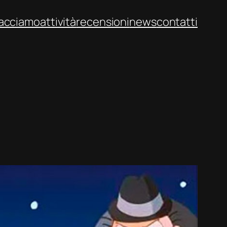
facciamo
attività
recensioni
news
contatti