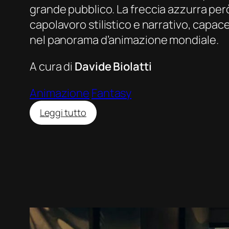
grande pubblico.
La freccia azzurra
però
capolavoro stilistico e narrativo, capace
nel panorama d’animazione mondiale.
A cura di
Davide Biolatti
Animazione
Fantasy
:
Leggi tutto
La
freccia
azzurra