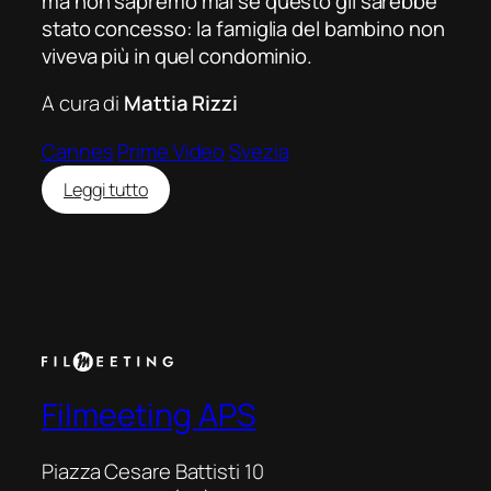
ma non sapremo mai se questo gli sarebbe
stato concesso: la famiglia del bambino non
viveva più in quel condominio.
A cura di
Mattia Rizzi
Cannes
Prime Video
Svezia
:
Leggi tutto
The
Square
Filmeeting APS
Piazza Cesare Battisti 10