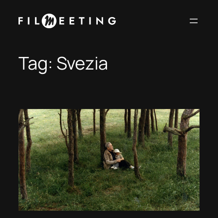
Vai
al
contenuto
Tag:
Svezia