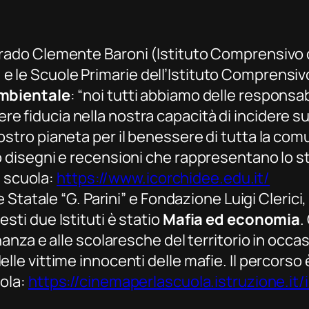
rado Clemente Baroni (Istituto Comprensivo di
e le Scuole Primarie
dell’Istituto Comprensivo
ambientale
: “noi tutti abbiamo delle responsab
 fiducia nella nostra capacità di incidere sul
stro pianeta per il benessere di tutta la comu
o disegni e recensioni che rappresentano lo st
la scuola:
https://www.icorchidee.edu.it/
re Statale “G. Parini” e Fondazione Luigi Cleric
sti due Istituti è statio
Mafia ed economia
.
nanza e alle scolaresche del territorio in occa
lle vittime innocenti delle mafie. Il percorso
uola:
https://cinemaperlascuola.istruzione.it