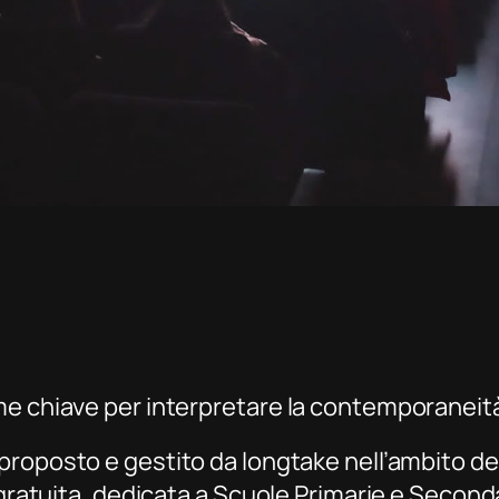
me chiave per interpretare la contemporaneit
proposto e gestito da longtake nell’ambito d
e gratuita, dedicata a Scuole Primarie e Secon