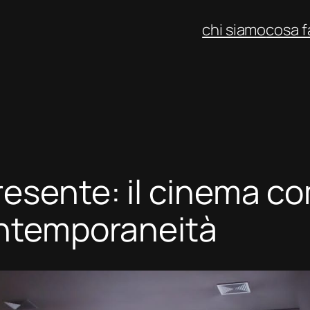
chi siamo
cosa 
resente: il cinema c
ontemporaneità