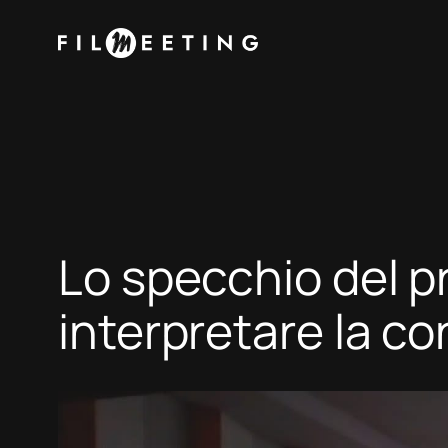
Vai
al
contenuto
Lo specchio del p
interpretare la c