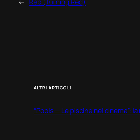
←
Red (Turning Red)
ALTRI ARTICOLI
“Pools — Le piscine nel cinema”: la m