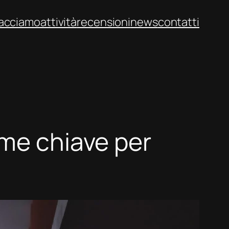
facciamo
attività
recensioni
news
contatti
ome chiave per