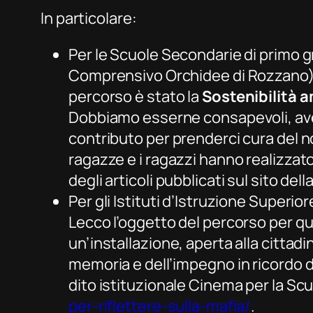
In particolare:
Per le Scuole Secondarie di primo g
Comprensivo Orchidee di Rozzano) 
percorso è stato la
Sostenibilità 
Dobbiamo esserne consapevoli, avere
contributo per prenderci cura del no
ragazze e i ragazzi hanno realizzat
degli articoli pubblicati sul sito del
Per gli Istituti d’Istruzione Superio
Lecco l’oggetto del percorso per que
un’installazione, aperta alla cittadi
memoria e dell’impegno in ricordo de
dito istituzionale Cinema per la Sc
per-riflettere-sulla-mafia/
.