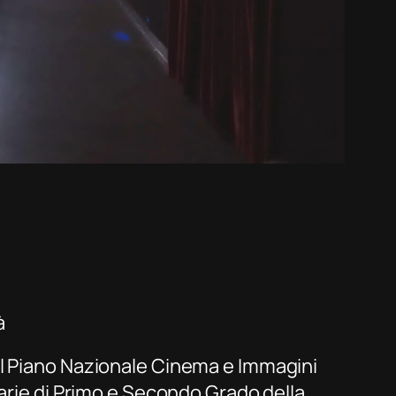
à
el Piano Nazionale Cinema e Immagini
darie di Primo e Secondo Grado della