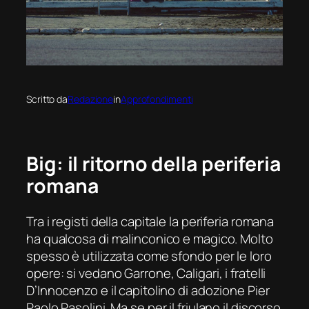
Scritto da
Redazione
in
Approfondimenti
Big
: il ritorno della periferia
romana
Tra i registi della capitale la periferia romana
ha qualcosa di malinconico e magico. Molto
spesso è utilizzata come sfondo per le loro
opere: si vedano Garrone, Caligari, i fratelli
D’Innocenzo e il capitolino di adozione Pier
Paolo Pasolini. Ma se per il friulano il discorso