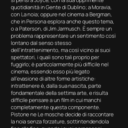
si pensi a Joyce, con la sua opprimente
quotidianità in
Gente
di
Dublino
; a Moravia,
con
La
noia
; oppure nel cinema a Bergman,
che in
Persona
esplora anche questo tema,
o a
Paterson
, di Jim Jarmusch. È sempre un
problema rappresentare un sentimento così
lontano dal senso stesso
dell’intrattenimento, ma così vicino ai suoi
spettatori, i quali sono tali proprio per
fuggirlo; è particolarmente più difficile nel
cinema, essendo esso più legato
all’evasione di altre forme artistiche:
intrattenere è, dalla sua nascita, parte
fondamentale della settima arte, e risulta
difficile pensare a un film in cui manchi
completamente questa componente.
Pistone ne
Le
mosche
decide di raccontare
la noia senza forzature, sottintendendola