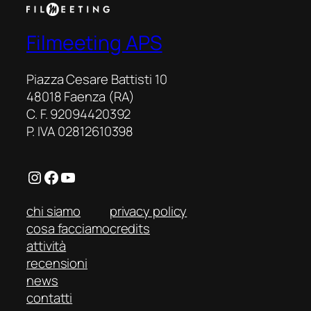
Filmeeting APS
Piazza Cesare Battisti 10
48018 Faenza (RA)
C. F. 92094420392
P. IVA 02812610398
Instagram
Facebook
YouTube
chi siamo
privacy policy
cosa facciamo
credits
attività
recensioni
news
contatti