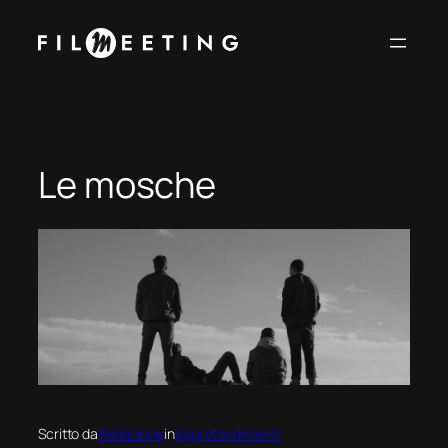
Vai
al
contenuto
Le mosche
Scritto da
Redazione
in
Approfondimenti