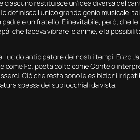
o e ciascuno restituisce un’idea diversa del c
m, lo definisce l’unico grande genio musicale ita
n padre e un fratello. È inevitabile, però, che 
pà, che faceva vibrare le anime, e la possibilità
, lucido anticipatore dei nostri tempi, Enzo J
ante come Fo, poeta colto come Conte o inter
serci. Ciò che resta sono le esibizioni irripeti
ntatura spessa dei suoi occhiali da vista.