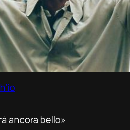
h’io
rà ancora bello»