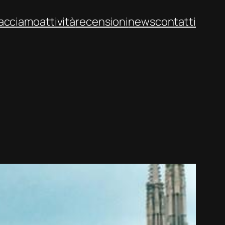
facciamo
attività
recensioni
news
contatti