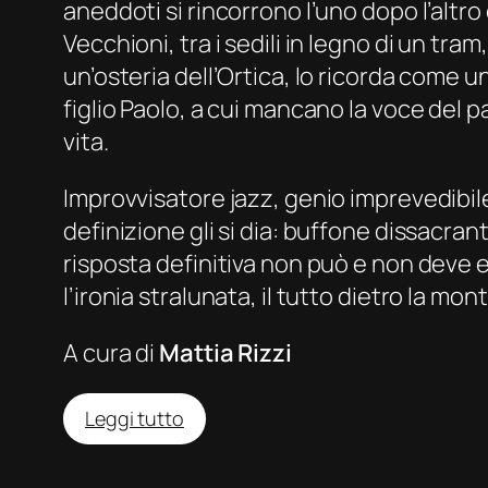
aneddoti si rincorrono l’uno dopo l’altr
Vecchioni, tra i sedili in legno di un tra
un’osteria dell’Ortica, lo ricorda come u
figlio Paolo, a cui mancano la voce del pa
vita.
Improvvisatore jazz, genio imprevedibile
definizione gli si dia: buffone dissacr
risposta definitiva non può e non deve es
l’ironia stralunata, il tutto dietro la mo
A cura di
Mattia Rizzi
:
Leggi tutto
Enzo
Jannacci