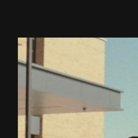
–
Vengo
anch’io