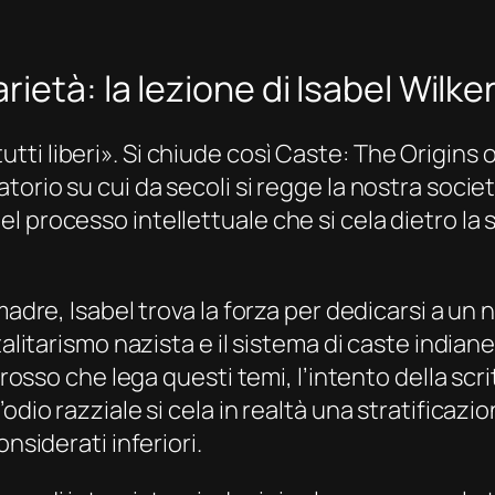
ietà: la lezione di Isabel Wilke
 liberi». Si chiude così Caste: The Origins of 
orio su cui da secoli si regge la nostra societ
 processo intellettuale che si cela dietro la 
madre, Isabel trova la forza per dedicarsi a un 
talitarismo nazista e il sistema di caste india
-rosso che lega questi temi, l’intento della scr
odio razziale si cela in realtà una stratificazi
nsiderati inferiori.