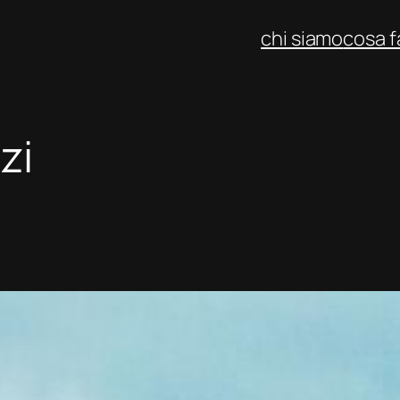
chi siamo
cosa 
zi