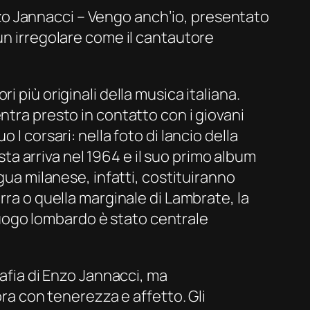
 Enzo Jannacci – Vengo anch’io, presentato
un irregolare come il cantautore
ori più originali della musica italiana.
ntra presto in contatto con i giovani
I corsari: nella foto di lancio della
ista arriva nel 1964 e il suo primo album
gua milanese, infatti, costituiranno
rra o quella marginale di Lambrate, la
oluogo lombardo è stato centrale
rafia di Enzo Jannacci, ma
ora con tenerezza e affetto. Gli