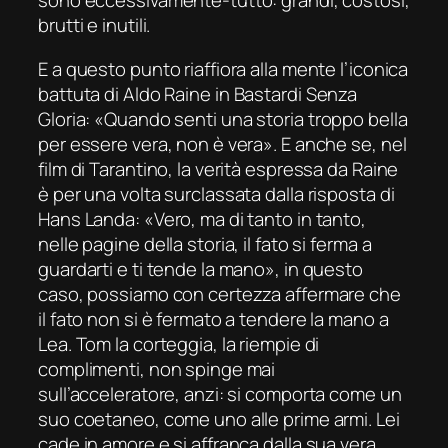
sono eccessivamente-tutto: grandi, costosi,
brutti e inutili.
E a questo punto riaffiora alla mente l’iconica
battuta di Aldo Raine in
Bastardi Senza
Gloria
: «Quando senti una storia troppo bella
per essere vera, non è vera». E anche se, nel
film di Tarantino, la verità espressa da Raine
è per una volta surclassata dalla risposta di
Hans Landa: «Vero, ma di tanto in tanto,
nelle pagine della storia, il fato si ferma a
guardarti e ti tende la mano», in questo
caso, possiamo con certezza affermare che
il fato non si è fermato a tendere la mano a
Lea. Tom la corteggia, la riempie di
complimenti, non spinge mai
sull’acceleratore, anzi: si comporta come un
suo coetaneo, come uno alle prime armi. Lei
cade in amore e si affranca dalla sua vera