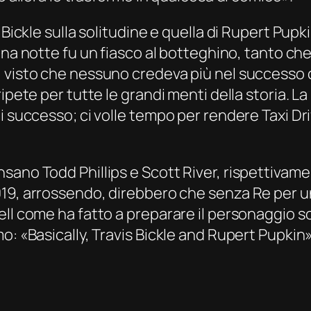
Bickle sulla solitudine e quella di Rupert Pupkin 
una notte
fu un fiasco al botteghino, tanto che
 visto che nessuno credeva più nel successo c
ipete per tutte le grandi menti della storia. L
di successo; ci volle tempo per rendere
Taxi Dr
sano Todd Phillips e Scott River, rispettivam
019, arrossendo, direbbero che senza
Re per u
ll come ha fatto a preparare il personaggio s
o: «Basically, Travis Bickle and Rupert Pupkin»