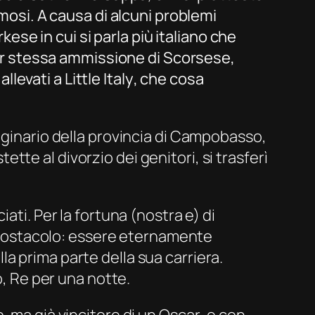
amosi. A causa di alcuni problemi
ese in cui si parla più italiano che
er stessa ammissione di Scorsese,
 allevati a
Little Italy
, che cosa
iginario della provincia di Campobasso,
tette al divorzio dei genitori, si trasferì
ati. Per la fortuna (nostra e) di
tro ostacolo: essere eternamente
a prima parte della sua carriera.
o,
Re per una notte.
, ma già vincitore di un
Oscar
, e con