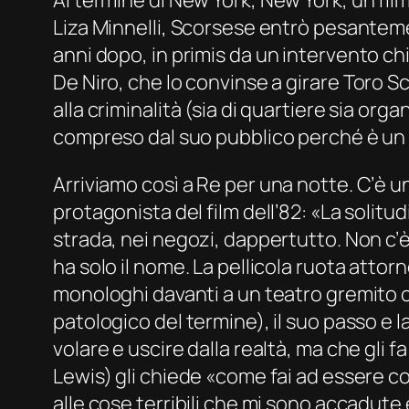
Liza Minnelli, Scorsese entrò pesantemen
anni dopo,
in primis
da un intervento chi
De Niro, che lo convinse a girare
Toro S
alla criminalità (sia di quartiere sia o
compreso dal suo pubblico perché è un 
Arriviamo così a
Re per una notte
. C’è u
protagonista del film dell’82: «La solitu
strada, nei negozi, dappertutto. Non c’
ha solo il nome. La pellicola ruota atto
monologhi davanti a un teatro gremito c
patologico del termine), il suo passo e l
volare e uscire dalla realtà, ma che gli 
Lewis) gli chiede «come fai ad essere c
alle cose terribili che mi sono accadute 