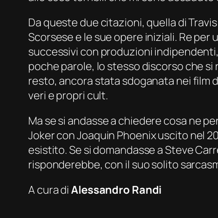
Da queste due citazioni, quella di Travis 
Scorsese e le sue opere iniziali.
Re per 
successivi con produzioni indipendenti,
poche parole, lo stesso discorso che si r
resto, ancora stata sdoganata nei film 
veri e propri
cult
.
Ma se si andasse a chiedere cosa ne pen
Joker
con Joaquin Phoenix uscito nel 2
esistito. Se si domandasse a Steve Carre
risponderebbe, con il suo solito sarcasm
A cura di
Alessandro Randi