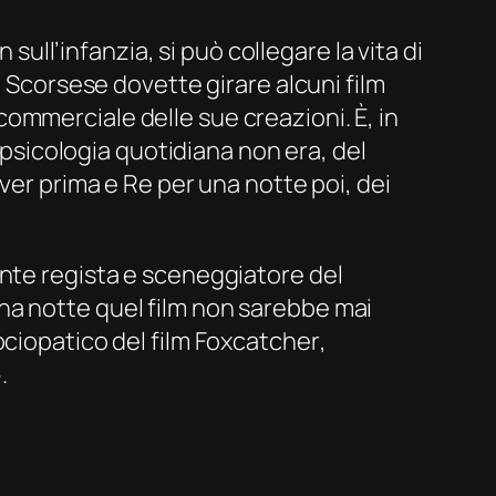
sull’infanzia, si può collegare la vita di
 Scorsese dovette girare alcuni film
ommerciale delle sue creazioni. È, in
a psicologia quotidiana non era, del
iver
prima e
Re per una notte
poi, dei
ente regista e sceneggiatore del
na notte
quel film non sarebbe mai
ociopatico del film
Foxcatcher
,
.