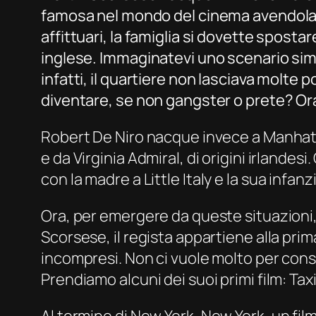
famosa nel mondo del cinema avendola, Ma
affittuari, la famiglia si dovette spostar
inglese. Immaginatevi uno scenario simi
infatti, il quartiere non lasciava molte p
diventare, se non gangster o prete? Ora
Robert De Niro nacque invece a Manhattan
e da Virginia Admiral, di origini irlandesi
con la madre a
Little Italy
e la sua infan
Ora, per emergere da queste situazioni, o
Scorsese, il regista appartiene alla pri
incompresi. Non ci vuole molto per cons
Prendiamo alcuni dei suoi primi film:
Taxi
Al termine di
New York, New York
, un fi