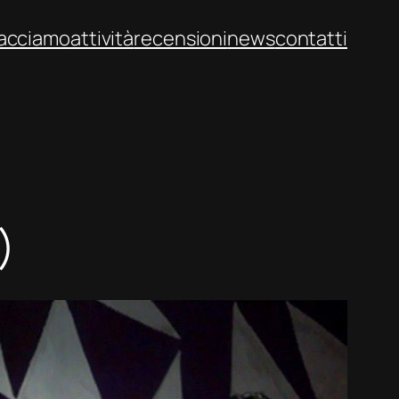
facciamo
attività
recensioni
news
contatti
)