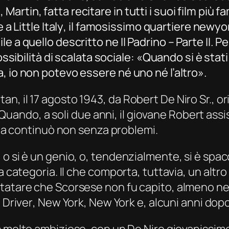
rtin, fatta recitare in tutti i suoi film più f
e a
Little Italy
, il famosissimo quartiere newyork
le a quello descritto ne
Il Padrino – Parte II
. P
ossibilità di scalata sociale: «Quando si è stati
, io non potevo essere né uno né l’altro».
, il 17 agosto 1943, da Robert De Niro Sr., or
. Quando, a soli due anni, il giovane Robert assis
zia continuò non senza problemi.
 si è un genio, o, tendenzialmente, si è spacci
ma categoria. Il che comporta, tuttavia, un al
tatare che Scorsese non fu capito, almeno nell
 Driver
,
New York, New York
e, alcuni anni dop
lm molto ambizioso, con un De Niro giovanissimo