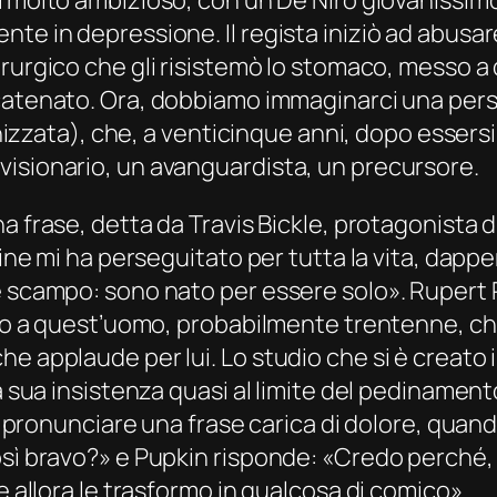
te in depressione. Il regista iniziò ad abusar
rurgico che gli risistemò lo stomaco, messo a
catenato
. Ora, dobbiamo immaginarci una pers
rganizzata), che, a venticinque anni, dopo ess
visionario, un avanguardista, un precursore.
na frase, detta da Travis Bickle, protagonista d
dine mi ha perseguitato per tutta la vita, dappe
è scampo: sono nato per essere solo». Rupert 
rno a quest’uomo, probabilmente trentenne, che
he applaude per lui. Lo studio che si è creato
a sua insistenza quasi al limite del pedinament
fa pronunciare una frase carica di dolore, quand
osì bravo?» e Pupkin risponde: «Credo perché, 
e allora le trasformo in qualcosa di comico».