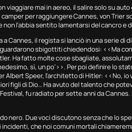
 viaggiare mai in aereo, il salire solo su auto
a in camper per raggiungere Cannes, von Trier 
 non l’abbia sentito lamentarsi del cancro e d
a
a Cannes, il regista si lanciò in una serie d
e si guardarono sbigottiti chiedendosi: ‹‹Ma c
tler. Ha fatto molte cose sbagliate, assolu
desimo, sì, un po’››. Per poi definire lo stato 
lbert Speer, l’architetto di Hitler: ‹‹No, io vo
iori figli di Dio… Ha avuto del talento che pot
 Festival, fu radiato per sette anni da Cannes. 
ondo nero. Due voci discutono senza che lo spet
i
incidenti
, che noi comuni mortali chiamer