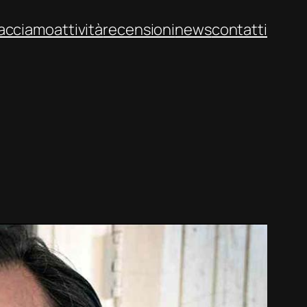
facciamo
attività
recensioni
news
contatti