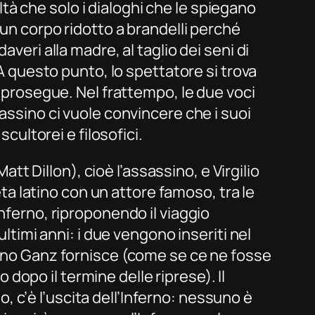
eltà che solo i dialoghi che le spiegano
 un corpo ridotto a brandelli perché
veri alla madre, al taglio dei seni di
 A questo punto, lo spettatore si trova
e prosegue. Nel frattempo, le due voci
sassino ci vuole convincere che i suoi
scultorei e filosofici.
att Dillon), cioè l’assassino, e Virgilio
eta latino con un attore famoso, tra le
nferno, riproponendo il viaggio
ultimi anni: i due vengono inseriti nel
runo Ganz fornisce (come se ce ne fosse
o dopo il termine delle riprese). Il
io, c’è l’uscita dell’Inferno: nessuno è