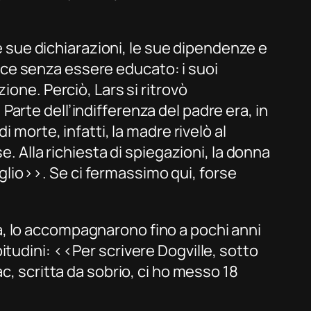
le sue dichiarazioni, le sue dipendenze e
resce senza essere educato: i suoi
ione. Perciò, Lars si ritrovò
arte dell’indifferenza del padre era, in
 morte, infatti, la madre rivelò al
e. Alla richiesta di spiegazioni, la donna
figlio››. Se ci fermassimo qui, forse
à, lo accompagnarono fino a pochi anni
bitudini: ‹‹Per scrivere
Dogville
, sotto
ac
, scritta da sobrio, ci ho messo 18