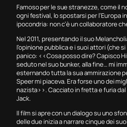
Famoso per le sue stranezze, come il non
ogni festival, lo spostarsi per l’Europ
ipocondria: non c’è un collaboratore che
Nel 2011, presentando il suo
Melancholi
l’opinione pubblica e i suoi attori (ch
panico: ‹‹Cosa posso dire? Capisco Hi
seduto nel suo bunker, alla fine… mi imme
esternando tutta la sua ammirazione per A
Speer mi piaceva. Era forse uno dei migl
nazista››. Cacciato in fretta e furia dal
Jack
.
Il film si apre con un dialogo su uno sf
delle due inizia a narrare cinque dei suo