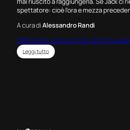
mai riuscito a raggiungerla. Se Jack ci r
spettatore: cioè l’ora e mezza precede
A cura di
Alessandro Randi
2018
Horror
Lars von Trier
Uma Thurma
:
Leggi tutto
La
casa
di
Jack
(The
House
That
Jack
Built)