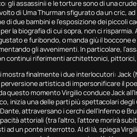
oco: gli assassinii e le torture sono di una crud
l volto di Uma Thurman sfigurato da un cric, ad
 di due bambini e l’esposizione dei piccoli cada
er la biografia di cui sopra, non ci risparmia.
disgustato e furibondo, o manda giù il boccone 
mentando gli avvenimenti. In particolare, l’as
continui riferimenti architettonici, pittorici, 
 ci mostra finalmente i due interlocutori: Jack (M
la perversione artistica di impersonificare il po
, da questo momento Virgilio conduce Jack all’I
, inizia una delle parti più spettacolari degli 
i Dante,
attraversano i cerchi dell’Inferno e B
ità attoriali (tra l’altro, l’attore morirà subit
i ad un ponte interrotto. Al di là, spiega Virgil