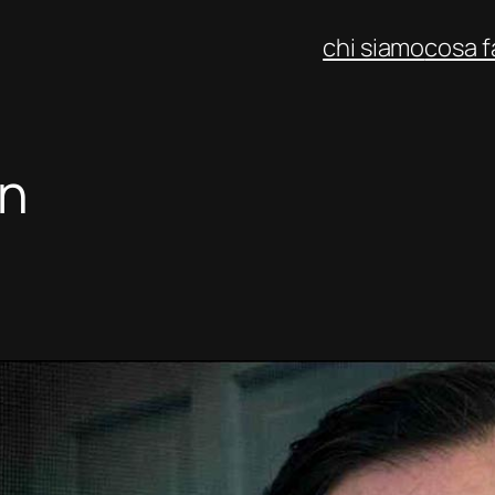
chi siamo
cosa 
n