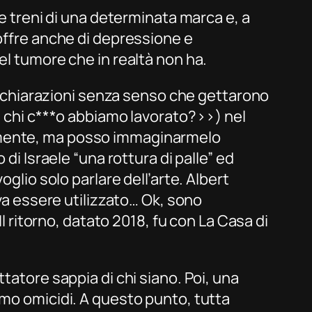
 e treni di una determinata marca e, a
soffre anche di depressione e
el tumore che in realtà non ha.
i dichiarazioni senza senso che gettarono
on chi c***o abbiamo lavorato?››) nel
tamente, ma posso immaginarmelo
di Israele “una rottura di palle” ed
glio solo parlare dell’arte. Albert
eva essere utilizzato… Ok, sono
Il ritorno, datato 2018, fu con
La Casa di
tatore sappia di chi siano. Poi, una
emmo
omicidi
. A questo punto, tutta