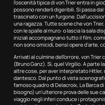
l’oscenità tipica di von Trier entra in gi
possono renderli digeribili. Si passa da
trascinato con un furgone. Dall’uccisione
una ragazza. Tutte scene che von Trier, p
con le spalle al muro: o lascia la sala 
iniziali accompagnano tutto il film, com
non sono omicidi, bensì opere d’arte, con 
Arrivati al culmine dell’orrore, von Trier
(Bruno Ganz). Sì,
quel
Virgilio. A parte 
altre cose, per aver interpretato Hitler
dantesco. Dal punto di vista scenografico
famoso quadro di Delacroix,
La Barca d
bisogno) un’ulteriore prova delle sue capac
viaggio negli inferi conduce i protagonist