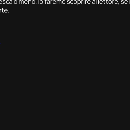
iesca o meno, lo faremo scoprire al lettore, se 
nte.
n