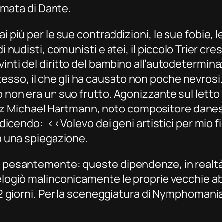
’amata di Dante.
i più per le sue contraddizioni, le sue fobie, 
di nudisti, comunisti e atei, il piccolo Trier c
inti del diritto del bambino all’autodeterminaz
so, il che gli ha causato non poche nevrosi. P
 non era un suo frutto. Agonizzante sul letto di
 Fritz Michael Hartmann, noto compositore danes
e dicendo: ‹‹Volevo dei geni artistici per mio 
ià una spiegazione.
si pesantemente: queste dipendenze, in realt
 elogiò malinconicamente le proprie vecchie a
12 giorni. Per la sceneggiatura di
Nymphomani