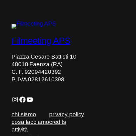
(Jagten)
Filmeeting APS
Piazza Cesare Battisti 10
48018 Faenza (RA)
C. F. 92094420392
P. IVA 02812610398
Instagram
Facebook
YouTube
chi siamo
privacy policy
cosa facciamo
credits
attività