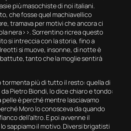
sie più masochiste di noi italiani.
o, che fosse quel machiavellico
bre, tramava per motivi che ancora ci
la nera››. Sorrentino ricrea questo
to si intreccia con la storia, fino a
dreotti si muove, insonne, di notte è
 battute, tanto che la moglie sentirà
tormenta più di tutto il resto: quella di
 da Pietro Biondi, lo dice chiaro e tondo:
la pelle è perché mentre lasciavamo
, perché Moro lo conosceva da quando
anco dell’altro. E poi avvenne il
 sappiamo il motivo. Diversi brigatisti