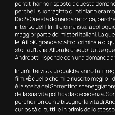
pentiti hanno risposto a questa domanda
perché il suo tragitto quotidiano era molt
Dio?» Questa domanda retorica, perché c
intenso del film. Il giornalista, a collo
maggior parte dei misteri italiani. La q
lei è il più grande scaltro, criminale di
storia d’Italia. Allora le chiedo: tutte
Andreotti risponde con una domanda an
In un’intervista di qualche anno fa, il r
film.«È quello che mi è riuscito meglio» d
è la scelta del Sorrentino sceneggiatore
della sua vita politica: la decadenza. So
perché non ce n’è bisogno: la vita di Andr
curiosità di tutti, e in primis dello stesso