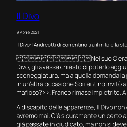
Il Divo
9 Aprile 2021
Il Divo: l’Andreotti di Sorrentino tra il mito e la sto
Nel suo
C’era
Divo
, gli avesse chiesto di poterlo aggi
sceneggiatura, ma a quella domanda la p
in un’altra occasione Sorrentino invitò 
mafioso?››. Franco rimase impietrito. A 
A discapito delle apparenze,
Il Divo
non 
avremo mai. C’è sicuramente un certo a
già passate in giudicato, ma non si deve