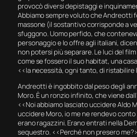
provocò diversi depistaggi e inquinamen
Abbiamo sempre voluto che Andreotti f
massone (il sostantivo corrisponde a ve
sfuggono. Uomo perfido, che conteneva 
personaggio e lo offre agli italiani, dicen
non potersi più separare. Le luci del fi
come se fossero il suo habitat, una casa
‹‹la necessità, ogni tanto, di ristabilire 
Andreotti è ingobbito dal peso degli anni
Moro. È un ronzio infinito, che viene dal
‹‹Noi abbiamo lasciato uccidere Aldo Mo
uccidere Moro, io me ne rendevo conto››
erano ragazzini. Erano entrati nella Demo
sequestro. ‹‹Perché non presero me?›› si