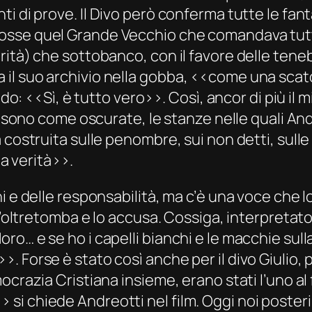
ti di prove.
Il Divo
però conferma tutte le fanta
osse quel Grande Vecchio che comandava tutt
rità) che sottobanco, con il favore delle tene
il suo archivio nella gobba, ‹‹come una scato
do: ‹‹Sì, è tutto vero››. Così, ancor di più il mi
lm sono come oscurate, le stanze nelle quali An
 costruita sulle penombre, sui non detti, sulle
la verità››.
 e delle responsabilità, ma c’è una voce che lo 
l’oltretomba e lo accusa. Cossiga, interpretato
ro… e se ho i capelli bianchi e le macchie sul
. Forse è stato così anche per il divo Giulio
crazia Cristiana insieme, erano stati l’uno al fi
 chiede Andreotti nel film. Oggi noi posteri lo