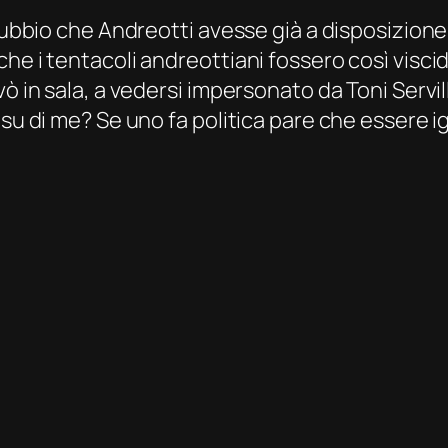
 dubbio che Andreotti avesse già a disposizion
he i tentacoli andreottiani fossero così visci
vò in sala, a vedersi impersonato da Toni Servi
 su di me? Se uno fa politica pare che essere i