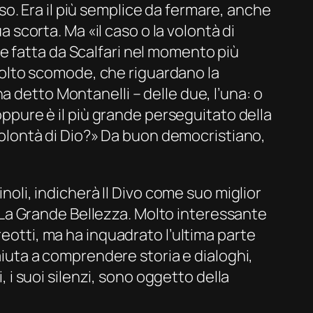
o. Era il più semplice da fermare, anche
a scorta. Ma «il caso o la volontà di
e fatta da Scalfari nel momento più
e molto scomode, che riguardano la
 detto Montanelli – delle due, l’una: o
 oppure è il più grande perseguitato della
 volontà di Dio?» Da buon democristiano,
inoli, indicherà
Il
Divo
come suo miglior
La
Grande
Bellezza
. Molto interessante
reotti, ma ha inquadrato l’ultima parte
 aiuta a comprendere storia e dialoghi,
, i suoi silenzi, sono oggetto della