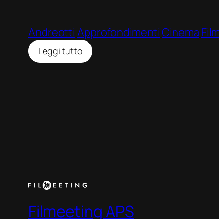
Andreotti
Approfondimenti
Cinema
Fil
:
Leggi tutto
Il
Divo
Filmeeting APS