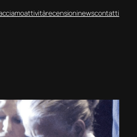
facciamo
attività
recensioni
news
contatti