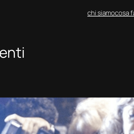
chi siamo
cosa 
enti