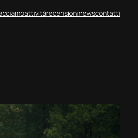
facciamo
attività
recensioni
news
contatti