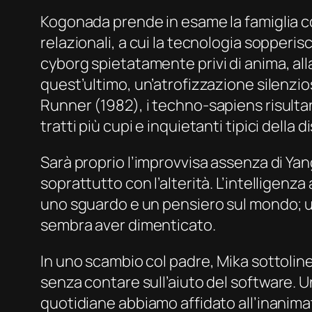
Kogonada prende in esame la famiglia co
relazionali, a cui la tecnologia sopperisc
cyborg
spietatamente privi di anima, a
quest’ultimo, un’atrofizzazione silenzio
Runner
(1982), i
techno-sapiens
risulta
tratti più cupi e inquietanti tipici della d
Sarà proprio l’improvvisa assenza di Yang
soprattutto con l’alterità. L’intelligenza
uno sguardo e un pensiero sul mondo; un
sembra aver dimenticato.
In uno scambio col padre, Mika sottoline
senza contare sull’aiuto del
software
. 
quotidiane abbiamo affidato all’inanimat