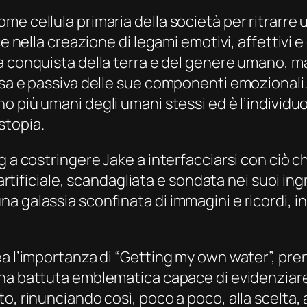
me cellula primaria della società per ritrarre
e nella creazione di legami emotivi, affettivi e
lla conquista della terra e del genere umano,
sa e passiva delle sue componenti emozionali. 
no più umani degli umani stessi ed è l’individu
istopia.
 a costringere Jake a interfacciarsi con ciò ch
 artificiale, scandagliata e sondata nei suoi ing
a galassia sconfinata di immagini e ricordi, 
a l’importanza di “
Getting my own water
”, pre
Una battuta emblematica capace di evidenziare 
o, rinunciando così, poco a poco, alla scelta, a