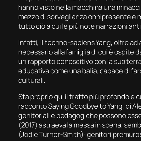
hanno visto nella macchina una minaccia 
mezzo di sorveglianza onnipresente e n
tutto ciò a cui le più note narrazioni a
Infatti, il
techno-sapiens
Yang, oltre ad
necessario alla famiglia di cui è ospite d
un rapporto conoscitivo con la sua terra 
educativa come una balia, capace di farsi
culturali.
Sta proprio qui il tratto più profondo e
racconto
Saying Goodbye to Yang
, di A
genitoriali e pedagogiche possono esse
(2017) astraeva la messa in scena, sembra
(Jodie Turner-Smith): genitori premurosi 