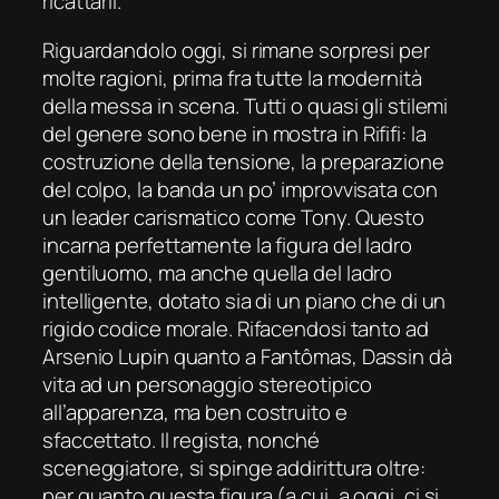
ricattarli.
Riguardandolo oggi, si rimane sorpresi per
molte ragioni, prima fra tutte la modernità
della messa in scena. Tutti o quasi gli stilemi
del genere sono bene in mostra in
Rififi
: la
costruzione della tensione, la preparazione
del colpo, la banda un po’ improvvisata con
un leader carismatico come Tony. Questo
incarna perfettamente la figura del ladro
gentiluomo, ma anche quella del ladro
intelligente, dotato sia di un piano che di un
rigido codice morale. Rifacendosi tanto ad
Arsenio Lupin quanto a Fantômas, Dassin dà
vita ad un personaggio stereotipico
all’apparenza, ma ben costruito e
sfaccettato. Il regista, nonché
sceneggiatore, si spinge addirittura oltre:
per quanto questa figura (a cui, a oggi, ci si