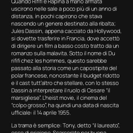
Quando
Rififi
e
Rapina a mano armata
uscirono nelle sale a poco più di un anno di
distanza, in pochi capirono che stava
nascendo un genere destinato alla ribalta;
Jules Dassin, appena cacciato da Hollywood,
si dovette trasferire in Francia, dove accettò
di dirigere un film a basso costo tratto da un
romanzo sulla malavita. Sotto il nome di
Du
rififi chez les hommes,
questo sarebbe
passato alla storia come un capostipite del
polar
francese, nonostante il budget ridotto
e il cast tutt’altro che stellare, con lo stesso
Dassin a interpretare il ruolo di Cesare “il
marsigliese”. L’
heist movie
, il cinema del
“colpo grosso”, ha quindi una data di nascita
ufficiale: il 14 aprile 1955.
La trama è semplice: Tony, detto “il laureato”,
esce di prigione. Scarcerato per buona