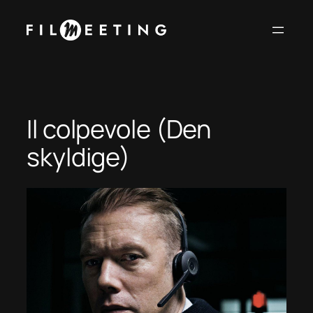
Vai
al
contenuto
Il colpevole (Den
skyldige)