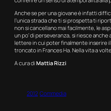
conferire un senso di atemporalità alla 
Anche se per una giovane è infatti diff
l’unica strada che ti si prospetta ti ripor
non si cancellano mai facilmente, le aspira
un po’ di perseveranza, si riesce anche
lettere in cui poter finalmente inserire
troncato in Frances Ha. Nella vita a vo
A cura di
Mattia Rizzi
2012
Commedia