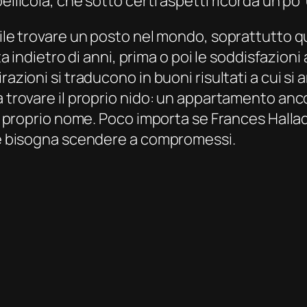
pellicola, che sotto certi aspetti ricorda un p
icile trovare un posto nel mondo, soprattutto
ta indietro di anni, prima o poi le soddisfazioni
zioni si traducono in buoni risultati a cui si ar
 a trovare il proprio nido: un appartamento an
 il proprio nome. Poco importa se Frances Halla
lte bisogna scendere a compromessi.