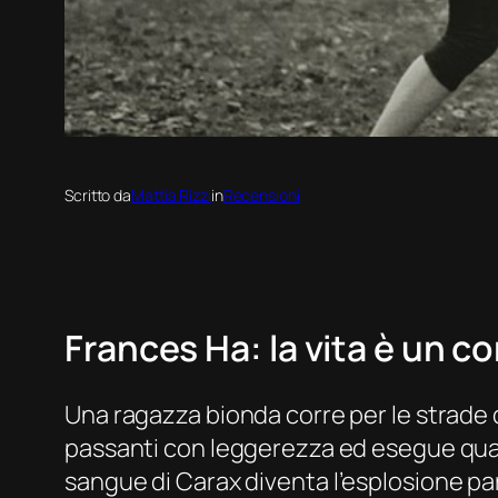
Scritto da
Mattia Rizzi
in
Recensioni
Frances Ha
: la vita è un
Una ragazza bionda corre per le strade
passanti con leggerezza ed esegue qualc
sangue
di Carax diventa l’esplosione par