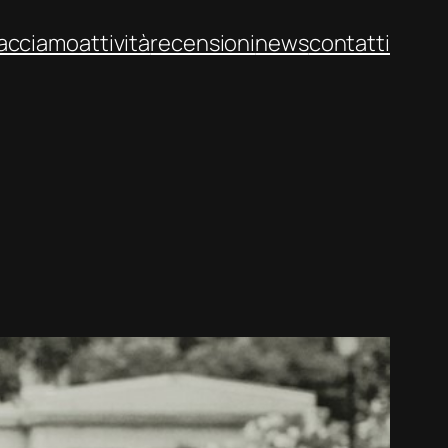
facciamo
attività
recensioni
news
contatti