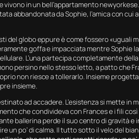
 che vivono in un bell’appartamento newyorkese
ata abbandonata da Sophie, l’amica con cui ave
sti del globo eppure è come fossero «uguali ma 
neramente goffa e impacciata mentre Sophie lav
ellulare. L’una partecipa completamente della vi
mono persino nello stesso letto, a patto che Fr
prio non riesce a tollerarlo. Insieme progettan
pre insieme.
inato ad accadere. L’esistenza si mette in mez
ento che condivideva con Frances e i fili così 
irante ballerina perde il suo centro di gravità e 
ire un po’ di calma. Il tutto sotto il velo del b