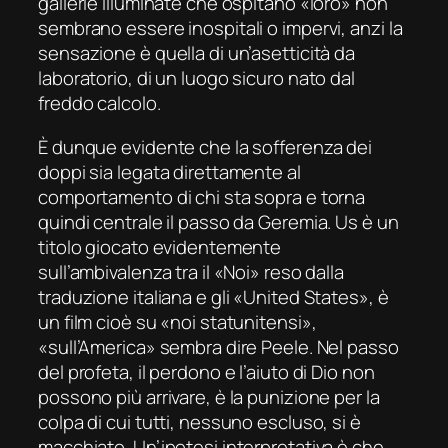
gallerie illuminate che ospitano «loro» non
sembrano essere inospitali o impervi, anzi la
sensazione è quella di un’asetticità da
laboratorio, di un luogo sicuro nato dal
freddo calcolo.
È dunque evidente che la sofferenza dei
doppi sia legata direttamente al
comportamento di chi sta sopra e torna
quindi centrale il passo da Geremia.
Us
è un
titolo giocato evidentemente
sull’ambivalenza tra il «Noi» reso dalla
traduzione italiana e gli «United States», è
un film cioè su «noi statunitensi»,
«sull’America» sembra dire Peele. Nel passo
del profeta, il perdono e l’aiuto di Dio non
possono più arrivare, è la punizione per la
colpa di cui tutti, nessuno escluso, si è
macchiato. Un’ipotesi interpretativa è che