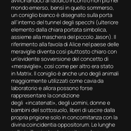
avvicinandoci al fatidico incontro non più nel
mondo emerso, bensì in quello sommerso,
un coniglio bianco è disegnato sulla porta
all’interno del tunnel degli specchi (ulteriore
elemento dalla chiara portata simbolica,
assieme alla maschera del piccolo Jason). Il
riferimento alla favola di
Alice nel paese delle
meraviglie
diventa così piuttosto chiaro con
un’evidente sovversione del concetto di
«meraviglie», così come per altro era stato
in
Matrix
. Il coniglio è anche uno degli animali
maggiormente utilizzati come cavia da
laboratorio e allora possono forse
rappresentare la condizione
degli «incatenati», degli uomini, donne e
bambini del sottosuolo, liberi di uscire dalla
propria prigione solo in concomitanza con la
divina
coincidentia oppositorum
. Le lunghe