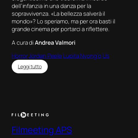
dell’infanzia in una danza per la
sopravvivenza. «La bellezza salverà il
mondo»? Lo speriamo, ma per ora basti il
grande cinema per portarci a riflettere.
A cura di
Andrea Valmori
Horror
Jordan Peele
Lupita Nyong’o
Us
:
Leggi tutto
Noi
(Us)
Filmeeting APS