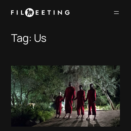
Vai
al
contenuto
Tag:
Us