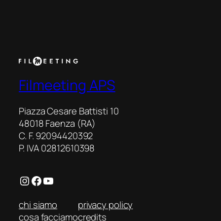
Rosso
(Kurenai
no
buta)
Filmeeting APS
Piazza Cesare Battisti 10
48018 Faenza (RA)
C. F. 92094420392
P. IVA 02812610398
Instagram
Facebook
YouTube
chi siamo
privacy policy
cosa facciamo
credits