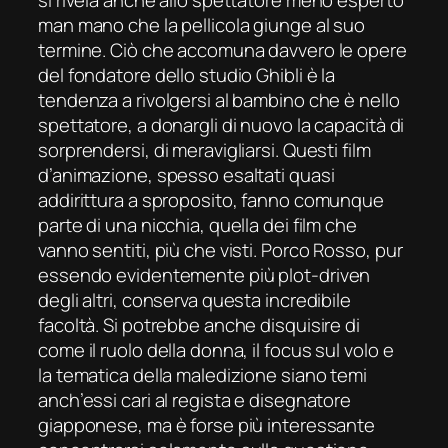
si rivela anche allo spettatore meno esperto
man mano che la pellicola giunge al suo
termine. Ciò che accomuna davvero le opere
del fondatore dello studio Ghibli è la
tendenza a rivolgersi al bambino che è nello
spettatore, a donargli di nuovo la capacità di
sorprendersi, di meravigliarsi. Questi film
d’animazione, spesso esaltati quasi
addirittura a sproposito, fanno comunque
parte di una nicchia, quella dei film che
vanno sentiti, più che visti.
Porco Rosso
, pur
essendo evidentemente più
plot-driven
degli altri, conserva questa incredibile
facoltà. Si potrebbe anche disquisire di
come il ruolo della donna, il
focus
sul volo e
la tematica della maledizione siano temi
anch’essi cari al regista e disegnatore
giapponese, ma è forse più interessante