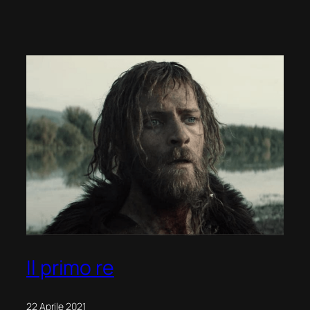
–
Un
caso
ancora
aperto
Il primo re
22 Aprile 2021