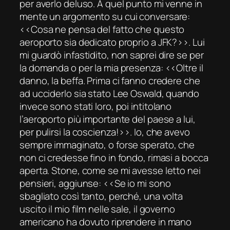
per averlo deluso. A quel punto mi venne in
mente un argomento su cui conversare:
‹‹Cosa ne pensa del fatto che questo
aeroporto sia dedicato proprio a JFK?››. Lui
mi guardò infastidito, non saprei dire se per
la domanda o per la mia presenza: ‹‹Oltre il
danno, la beffa. Prima ci fanno credere che
ad ucciderlo sia stato Lee Oswald, quando
invece sono stati loro, poi intitolano
l’aeroporto più importante del paese a lui,
per pulirsi la coscienza!››. Io, che avevo
sempre immaginato, o forse sperato, che
non ci credesse fino in fondo, rimasi a bocca
aperta. Stone, come se mi avesse letto nei
pensieri, aggiunse: ‹‹Se io mi sono
sbagliato così tanto, perché, una volta
uscito il mio film nelle sale, il governo
americano ha dovuto riprendere in mano