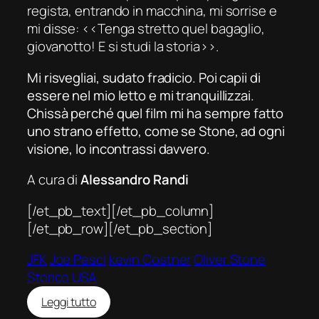
regista, entrando in macchina, mi sorrise e
mi disse: ‹‹Tenga stretto quel bagaglio,
giovanotto! E si studi la storia››.
Mi risvegliai, sudato fradicio. Poi capii di
essere nel mio letto e mi tranquillizzai.
Chissà perché quel film mi ha sempre fatto
uno strano effetto, come se Stone, ad ogni
visione, lo incontrassi davvero.
A cura di
Alessandro Randi
[/et_pb_text][/et_pb_column]
[/et_pb_row][/et_pb_section]
JFK
Joe Pesci
kevin Costner
Oliver Stone
Storico
USA
:
Leggi tutto
JFK