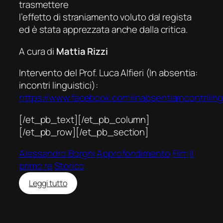
trasmettere
l’effetto di straniamento voluto dal regista
ed è stata apprezzata anche dalla critica.
A cura di
Mattia Rizzi
Intervento del Prof. Luca Alfieri (In absentia:
incontri linguistici):
https://www.facebook.com/inabsentiaincontrilin
[/et_pb_text][/et_pb_column]
[/et_pb_row][/et_pb_section]
Alessandro Borghi
Approfondimento
Film
Il
primo re
Storico
:
Leggi tutto
Il
primo
re