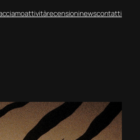
facciamo
attività
recensioni
news
contatti