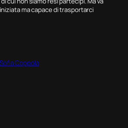
i cui non siamo resi partecipi. Ma va
iniziata ma capace di trasportarci
Sofia Coppola