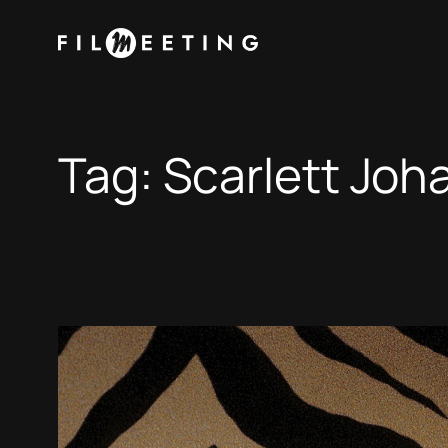
Vai
al
contenuto
Tag:
Scarlett Joh