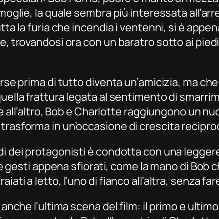
 moglie, la quale sembra più interessata all’a
utta la furia che incendia i ventenni, si è ap
e, trovandosi ora con un baratro sotto ai piedi
orse prima di tutto diventa un’amicizia, ma ch
quella frattura legata al sentimento di smarri
nte all’altro, Bob e Charlotte raggiungono un n
trasforma in un’occasione di crescita recipro
ndi dei protagonisti è condotta con una legge
ite gesti appena sfiorati, come la mano di Bob 
ti a letto, l’uno di fianco all’altra, senza fare
 anche l’ultima scena del film: il primo e ultim