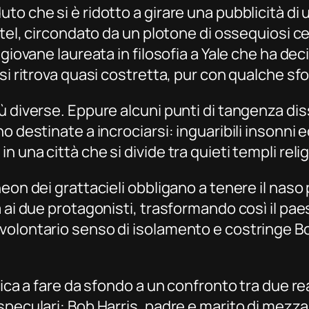
to che si è ridotto a girare una pubblicità di
hotel, circondato da un plotone di ossequiosi 
giovane laureata in filosofia a Yale che ha deci
si ritrova quasi costretta, pur con qualche sf
ù diverse. Eppure alcuni punti di tangenza dis
 destinate a incrociarsi: inguaribili insonni ed
una città che si divide tra quieti templi relig
eon dei grattacieli obbligano a tenere il naso
 ai due protagonisti, trasformando così il pae
olontario senso di isolamento e costringe Bob 
enica a fare da sfondo a un confronto tra due 
eculari: Bob Harris, padre e marito di mezza et