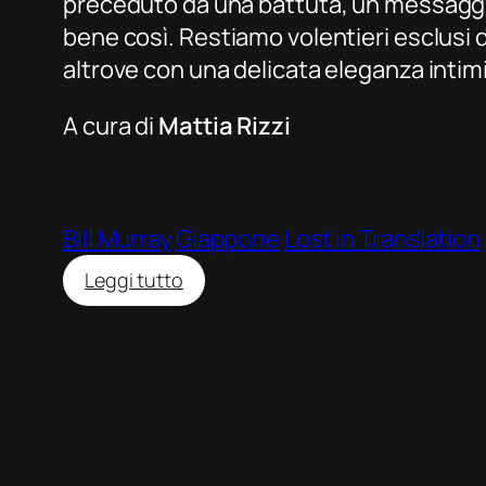
preceduto da una battuta, un messaggio 
bene così. Restiamo volentieri esclusi 
altrove con una delicata eleganza intim
A cura di
Mattia Rizzi
Bill Murray
Giappone
Lost in Translation
:
Leggi tutto
Lost
in
Translation