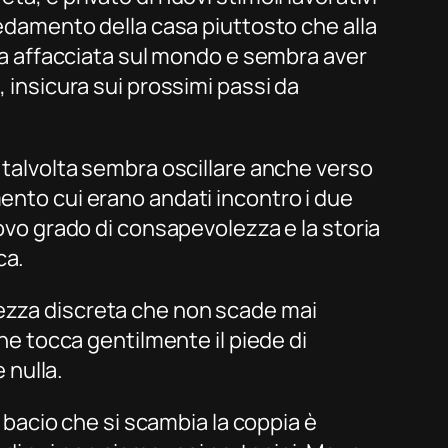
rredamento della casa piuttosto che alla
pena affacciata sul mondo e sembra aver
, insicura sui prossimi passi da
e talvolta sembra oscillare anche verso
mento cui erano andati incontro i due
uovo grado di consapevolezza e la storia
ca.
rezza discreta che non scade mai
che tocca gentilmente il piede di
 nulla.
o bacio che si scambia la coppia è