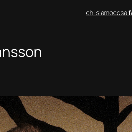
chi siamo
cosa 
ansson