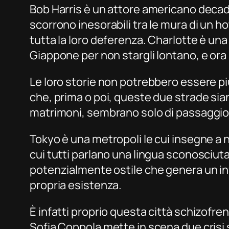
Bob Harris è un attore americano decadu
scorrono inesorabili tra le mura di un 
tutta la loro deferenza. Charlotte è una 
Giappone per non stargli lontano, e ora 
Le loro storie non potrebbero essere pi
che, prima o poi, queste due strade siano
matrimoni, sembrano solo di passaggio in 
Tokyo è una metropoli le cui insegne a n
cui tutti parlano una lingua sconosciuta
potenzialmente ostile che genera un inv
propria esistenza.
È infatti proprio questa città schizofr
Sofia Coppola mette in scena due crisi sp