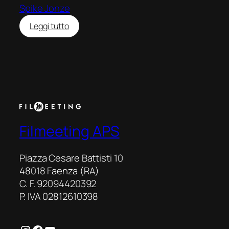
Spike Jonze
:
Leggi tutto
Essere
John
Malkovich
(Being
John
Malkovich)
Filmeeting APS
Piazza Cesare Battisti 10
48018 Faenza (RA)
C. F. 92094420392
P. IVA 02812610398