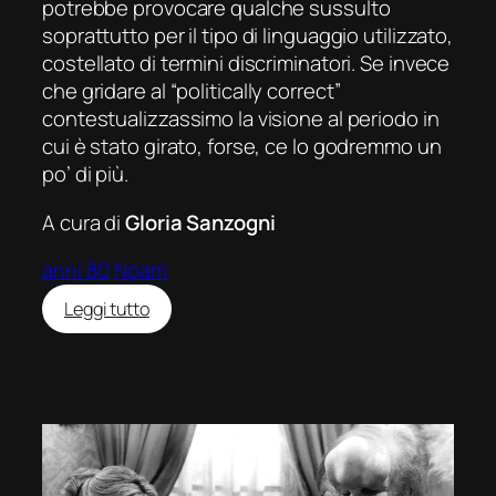
potrebbe provocare qualche sussulto
soprattutto per il tipo di linguaggio utilizzato,
costellato di termini discriminatori. Se invece
che gridare al “
politically correct
”
contestualizzassimo la visione al periodo in
cui è stato girato, forse, ce lo godremmo un
po’ di più.
A cura di
Gloria Sanzogni
anni 80
Noam
:
Leggi tutto
I
guerrieri
della
notte
(The
Warriors)