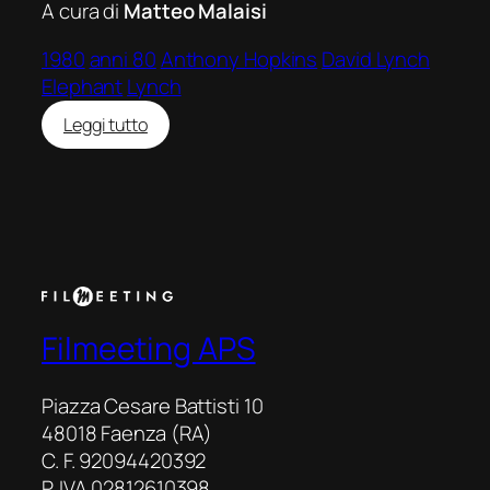
A cura di
Matteo Malaisi
1980
anni 80
Anthony Hopkins
David Lynch
Elephant
Lynch
:
Leggi tutto
The
Elephant
Man
Filmeeting APS
Piazza Cesare Battisti 10
48018 Faenza (RA)
C. F. 92094420392
P. IVA 02812610398