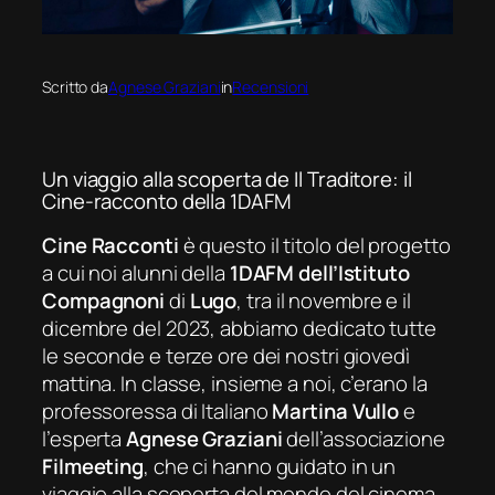
Scritto da
Agnese Graziani
in
Recensioni
Un viaggio alla scoperta de
Il Traditore
: il
Cine-racconto della 1DAFM
Cine Racconti
è questo il titolo del progetto
a cui noi alunni della
1DAFM dell’Istituto
Compagnoni
di
Lugo
, tra il novembre e il
dicembre del 2023, abbiamo dedicato tutte
le seconde e terze ore dei nostri giovedì
mattina. In classe, insieme a noi, c’erano la
professoressa di Italiano
Martina Vullo
e
l’esperta
Agnese Graziani
dell’associazione
Filmeeting
, che ci hanno guidato in un
viaggio alla scoperta del mondo del cinema.