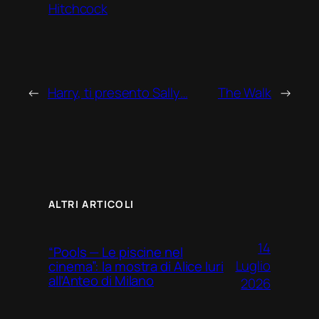
Hitchcock
←
Harry, ti presento Sally…
The Walk
→
ALTRI ARTICOLI
14
“Pools — Le piscine nel
Luglio
cinema”: la mostra di Alice Iuri
all’Anteo di Milano
2026