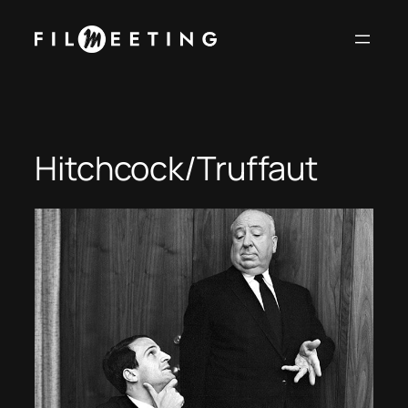
Vai
al
contenuto
Hitchcock/Truffaut