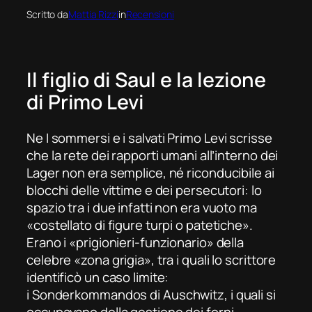
Scritto da
Mattia Rizzi
in
Recensioni
Il figlio di Saul
e la lezione
di Primo Levi
Ne
I sommersi e i salvati
Primo Levi scrisse
che la rete dei rapporti umani all’interno dei
Lager non era semplice, né riconducibile ai
blocchi delle vittime e dei persecutori: lo
spazio tra i due infatti non era vuoto ma
«costellato di figure turpi o patetiche».
Erano i «prigionieri-funzionario» della
celebre «zona grigia», tra i quali lo scrittore
identificò un caso limite:
i
Sonderkommandos
di Auschwitz, i quali si