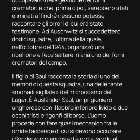
occupavano della gestione dei forni
crematori e che, prima o poi, sarebbero stati
eliminati affinché nessuno potesse
raccontare gli orrori di cui era stato
testimone. Ad Auschwitz si succedettero
dodici squadre, l’ultima della quale,
nell’ottobre del 1944, organizzò una
ribellione e fece saltare in aria uno dei forni
crematori del campo.
Il figlio di Saul
racconta la storia di uno dei
membri di questa squadra, una delle tante
«monadi sigillate» del microcosmo del
Lager. È Ausländer Saul, un prigioniero
ungherese con il labbro inferiore livido e due
occhi tristi e rigonfi di borse. L’uomo
procede con fare quasi meccanico tra le
orride faccende di cui si devono occupare
i
Sonderkommandos
ed è ormai sordo al