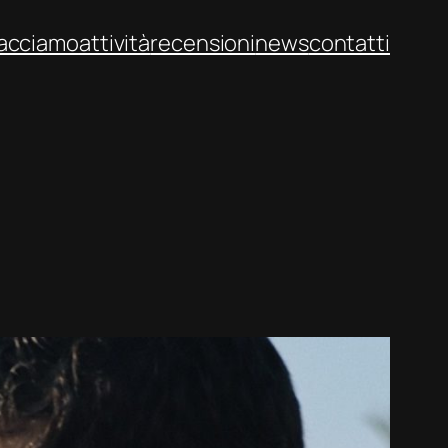
facciamo
attività
recensioni
news
contatti