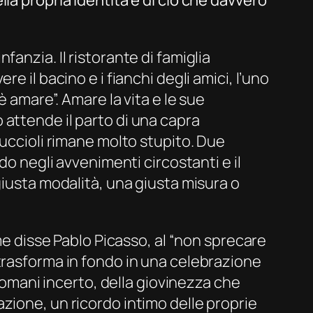
la propria identità e di ciò che davvero
infanzia. Il ristorante di famiglia
 il bacino e i fianchi degli amici, l’uno
è amare”. Amare la vita e le sue
attende il parto di una capra
cuccioli rimane molto stupito. Due
do negli avvenimenti circostanti e il
giusta modalità, una giusta misura o
ome disse Pablo Picasso, al “non sprecare
trasforma in fondo in una celebrazione
 domani incerto, della giovinezza che
zione, un ricordo intimo delle proprie