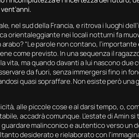
l’incompiutezza e l’incertezza del futuro, del
 vent’anni.
e, nel sud della Francia, e ritrova i luoghi dell’
 orientaleggiante nei locali notturni fa muovere
in arabo? “Le parole non contano, l’importante 
ene come previsto. In una sequenza il ragazzo 
lla vita, ma quando davanti a lui nascono due 
sservare da fuori, senza immergersi fino in fon
iandosi quasi sopraffare. Non esiste però una 
icità, alle piccole cose e al darsi tempo, o, c
tabile, accadrà comunque. L’estate di Amin si 
di un guardare malinconico e autentico verso un
ltanto desiderato e rielaborato con l’immagina