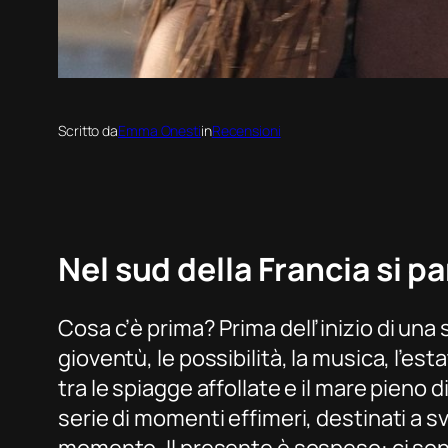
Scritto da
Emma Onesti
in
Recensioni
Nel sud della Francia si p
Cosa c’è
prima
? Prima dell’inizio di una
gioventù, le possibilità, la musica, l’es
tra le spiagge affollate e il mare pieno 
serie di momenti effimeri, destinati a s