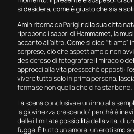
momento. Il presente è sospeso: ci sono 
si desidera, come è giusto che sia a soli
Amin ritorna da Parigi nella sua città natal
ripropone i sapori di Hammamet, la musica
accanto all’altro. Come si dice “ti amo” 
sorprese, ciò che aspettiamo e non avvi
desideroso di fotografare il miracolo de
approcci alla vita pressoché opposti: l’o
vivere tutto solo in prima persona, lasc
forma se non quella che ci fa star bene.
La scena conclusiva è un inno alla sempl
la giovinezza crescendo” perché è inevi
delle illimitate possibilità della vita, 
fugge. È tutto un amore, un erotismo so