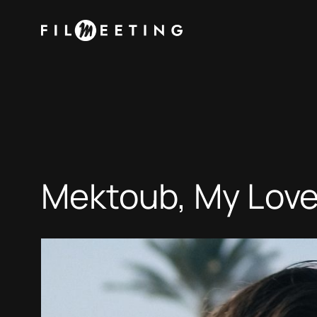
Vai
al
contenuto
Mektoub, My Love