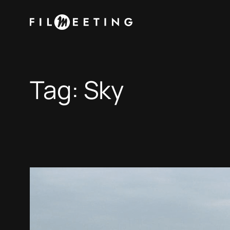
Vai
al
contenuto
Tag:
Sky