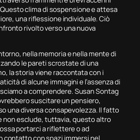
attraverso frammenti e brevi accenni
e. Questo clima di sospensione e attesa
re, una riflessione individuale. Ciò
confronto rivolto verso una nuova
ntorno, nella memoria e nella mente di
zzando le pareti scrostate di una
mo, la storia viene raccontata con i
taticità di alcune immagini e l’assenza di
riusciamo a comprendere. Susan Sontag
ovrebbero suscitare un pensiero,
so una diversa consapevolezza. Il fatto
e non esclude, tuttavia, questo altro
sa portarci a riflettere o ad
n contatto con spazi immersi nel