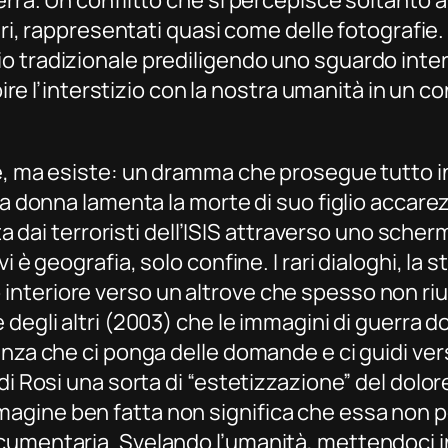
erra. Un conflitto che si percepisce soltanto 
tari, rappresentati quasi come delle fotografi
 tradizionale prediligendo uno sguardo interio
mpire l’interstizio con la nostra umanità in un 
e, ma esiste: un dramma che prosegue tutto i
na donna lamenta la morte di suo figlio accare
ta dai terroristi dell’ISIS attraverso uno scher
 è geografia, solo confine. I rari dialoghi, la s
interiore verso un altrove che spesso non 
 degli altri
(2003) che le immagini di guerra d
enza che ci ponga delle domande e ci guidi ver
di Rosi una sorta di “estetizzazione” del dolor
gine ben fatta non significa che essa non pos
cumentaria. Svelando l’umanità, mettendoci i