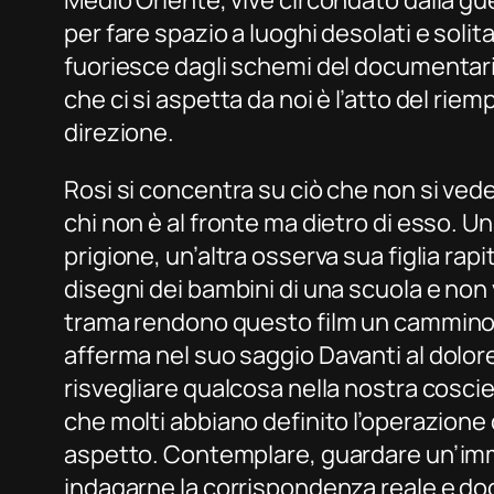
Medio Oriente, vive circondato dalla gu
per fare spazio a luoghi desolati e soli
fuoriesce dagli schemi del documentario
che ci si aspetta da noi è l’atto del rie
direzione.
Rosi si concentra su ciò che non si ved
chi non è al fronte ma dietro di esso. U
prigione, un’altra osserva sua figlia rapi
disegni dei bambini di una scuola e non vi
trama rendono questo film un cammino 
afferma nel suo saggio
Davanti al dolore
risvegliare qualcosa nella nostra cosci
che molti abbiano definito l’operazione 
aspetto. Contemplare, guardare un’imma
indagarne la corrispondenza reale e do