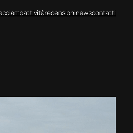
facciamo
attività
recensioni
news
contatti