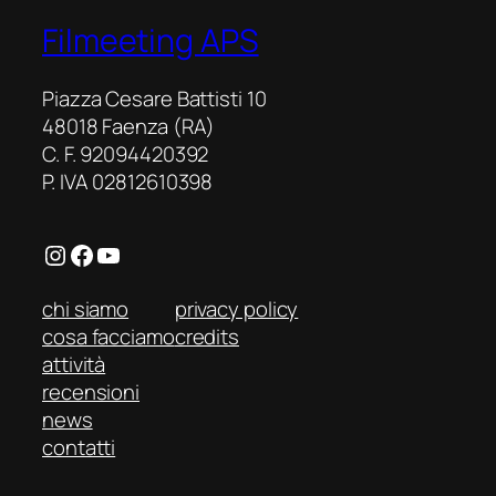
Filmeeting APS
Piazza Cesare Battisti 10
48018 Faenza (RA)
C. F. 92094420392
P. IVA 02812610398
Instagram
Facebook
YouTube
chi siamo
privacy policy
cosa facciamo
credits
attività
recensioni
news
contatti