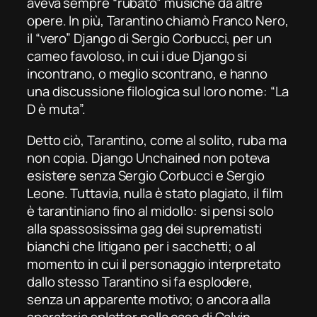
aveva sempre “rubato” musiche da altre
opere. In più, Tarantino chiamò Franco Nero,
il “vero” Django di Sergio Corbucci, per un
cameo favoloso, in cui i due Django si
incontrano, o meglio scontrano, e hanno
una discussione filologica sul loro nome: “La
D è muta”.
Detto ciò, Tarantino, come al solito, ruba ma
non copia.
Django Unchained
non poteva
esistere senza Sergio Corbucci e Sergio
Leone. Tuttavia, nulla è stato plagiato, il film
è tarantiniano fino al midollo: si pensi solo
alla spassosissima gag dei suprematisti
bianchi che litigano per i sacchetti; o al
momento in cui il personaggio interpretato
dallo stesso Tarantino si fa esplodere,
senza un apparente motivo; o ancora alla
sparatoria splatter nella casa di Calvin