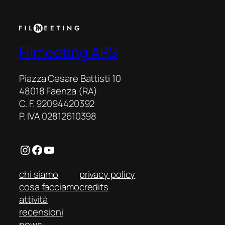
Filmeeting APS
Piazza Cesare Battisti 10
48018 Faenza (RA)
C. F. 92094420392
P. IVA 02812610398
Instagram
Facebook
YouTube
chi siamo
privacy policy
cosa facciamo
credits
attività
recensioni
news