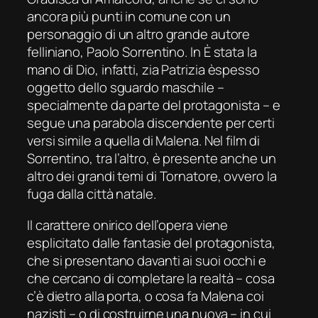
ancor
a
più punti in comune c
on un
personaggio di un altro grande autore
felliniano, Paolo Sorrentino.
In
È stata la
mano di Dio
,
infatti,
zia Patrizia
è
spesso
oggetto dello sguardo
maschile –
specialmente d
a parte de
l protagonista
–
e
segue una parabola discendente per certi
versi simile a quella di Malena. Nel film
di
Sorrentino
, tra l’altro, è presente
anche
un
altro dei
grandi
temi
di
Tornatore, ovvero la
fuga dalla città
natale
.
Il carattere onirico dell’opera viene
esplicitato dalle fantasie
del protagonista,
che
si presentano davanti ai suoi occhi e
che cercano di completare la realtà – cosa
c’è dietro alla porta, o
cosa fa Malena co
i
nazisti – o di costruirne una nuova
–
in
cui