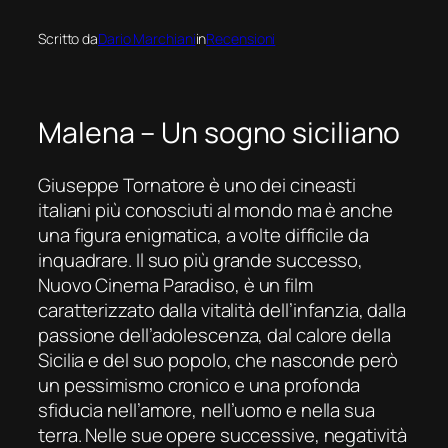
Scritto da
Dario Marchiani
in
Recensioni
Male
na – Un sogno siciliano
Giuseppe Tornatore è uno dei cineasti
italiani più conosciuti
al mondo
ma è anche
una figura enigmatica, a volte difficile da
inquadrare.
Il suo più grande successo,
Nuovo Cinema Paradiso
, è un film
caratterizzato dalla vitalità dell’infanzia, dalla
passione dell’adolescenza, dal calore della
Sicilia e del suo popolo, che nasconde
però
un pessimismo cronico e una profonda
sfiducia
nell’amore, nell’uomo e nella sua
terra
. Ne
lle
sue
opere
successiv
e
, negatività