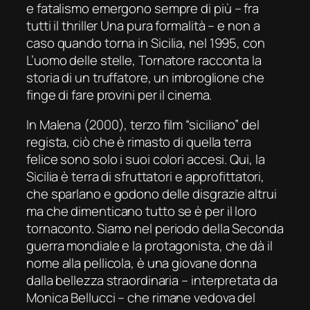
e fatalismo emergono sempre
di pi
ù – fra
tutti il thriller
Una pura formalità
– e
non a
caso quando torn
a
in Sicilia, nel 1995, con
L’uomo delle stelle
, Tornatore raccont
a
la
storia di un truffatore, un imbroglione che
finge di fare provini per il cinema.
In
Male
na
(2000),
terzo film
“siciliano” del
regista, ciò che è rimasto di quella terra
felice sono solo i suoi
colori
accesi. Qui, la
Sicilia è terra di sfruttatori e approfittatori,
che sparlano e godono delle disgrazie altrui
ma che dimenticano
tutto
se è per il loro
tornaconto.
Siamo nel periodo della Seconda
guerra mondiale e l
a protagonista, che dà il
nome alla pellicola, è una giovane donna
dalla bellezza straordinaria
–
interpretata
da
Monica Bellucci
– che rimane vedova del