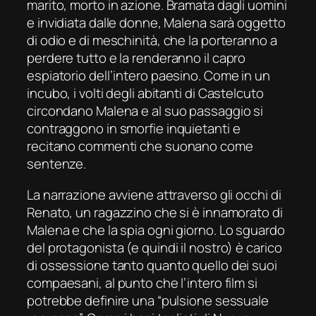
marito, morto
in azione
. Bramata dagli uomini
e invidiata dalle donne, Malena sarà oggetto
di odio e
di
meschinità
,
che la porteranno a
perdere tutto e
la renderanno
il capro
espiatorio
dell’intero paesino. Come in un
incubo, i volti degli abitanti di
Castelcut
o
circondano Mal
e
na
e al suo passaggio si
con
traggono in smorfie inquietanti e
recitano commen
ti che suonano come
sentenze.
La narrazione avviene attraverso gli occhi di
Renato, un ragazzino che si è innamorato di
Malena e che la spia ogni giorno.
L
o sguardo
del protagonista
(e quindi il nostro) è
carico
di ossessione
tanto quanto quell
o
dei
suoi
compaesani, al punto che l’intero film si
potrebbe definire una “pulsione sessuale