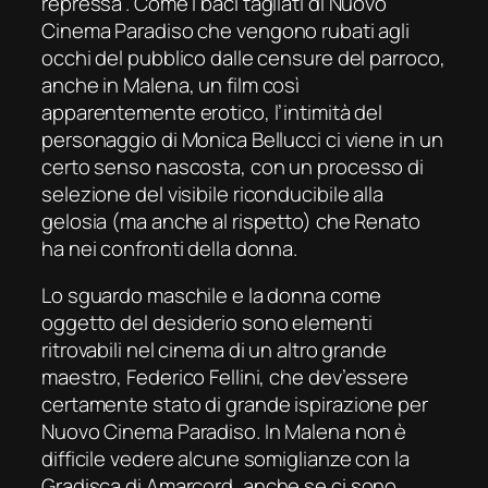
repressa”. Come
i baci tagliati di
Nuovo
Cinema Paradiso
che vengono rubati agli
occhi del pubblico dalle censure del parroco,
anche in
Male
na
, un film così
apparentemente erotico, l’intimità del
personaggio di Monica Bellucci ci viene
in un
certo senso nascosta
,
con un processo di
selezione
del visibile riconducibile
alla
gelosia (ma anche al rispetto) che Renato
ha nei confronti della donna.
Lo sguardo maschile e la donna come
oggetto d
el
desiderio
sono elementi
ritrovabili nel cinema di un altro grande
maestro, Federico Fellini, che
dev’essere
certamente stato
di grande
ispirazione per
Nuovo Cinema Paradiso
.
In Malena non
è
difficile vedere alcune somiglianze
con
la
Gradisca di
Amarcord
,
anche se
ci sono