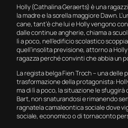
Holly (Cathalina Geraerts) è una ragazzin
la madre e la sorella maggiore Dawn. L’u
cane, tant’è che lui e Holly vengono con
dalle continue angherie, chiama a scuol
lì a poco, nell’edificio scolastico scoppi
quell’insolita previsione, attorno a Holl
ragazza perché convinti che abbia un po
La regista belga Fien Troch – una delle 
trasformazione della protagonista: Holly
ma di lì a poco, la situazione le sfuggir
Bart, non snaturandosi e rimanendo semp
ragnatela camaleontica sociale dove vige
sociale, economico o di tornaconto per