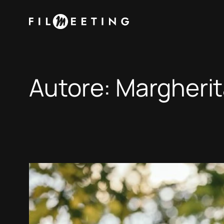
Vai
al
contenuto
Autore:
Margherit