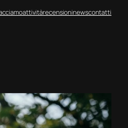
facciamo
attività
recensioni
news
contatti