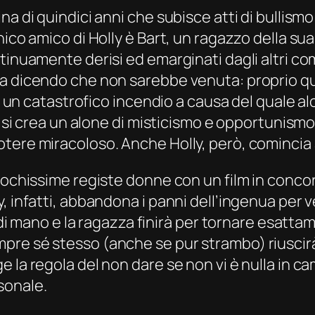
a di quindici anni che subisce atti di bullismo 
nico amico di Holly è Bart, un ragazzo della s
tinuamente derisi ed emarginati dagli altri co
a dicendo che non sarebbe venuta: proprio qu
a un catastrofico incendio a causa del quale alc
y si crea un alone di misticismo e opportunismo: 
tere miracoloso. Anche Holly, però, comincia a
pochissime registe donne con un film in concor
, infatti, abbandona i panni dell’ingenua per ve
à di mano e la ragazza finirà per tornare esatta
re sé stesso (anche se pur strambo) riuscirà 
 la regola del non dare se non vi è nulla in ca
sonale.