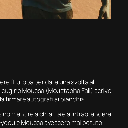
re l’Europa per dare una svolta al
al cugino Moussa (Moustapha Fall) scrive
a firmare autografi ai bianchi».
rsino mentire a chi ama e a intraprendere
o Seydou e Moussa avessero mai potuto