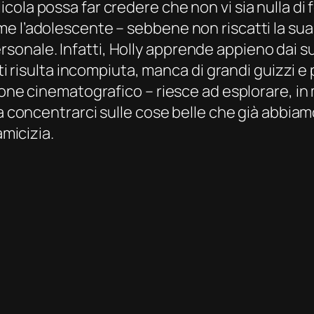
la possa far credere che non vi sia nulla di fo
e l’adolescente – sebbene non riscatti la sua
ale. Infatti, Holly apprende appieno dai suoi 
ti risulta incompiuta, manca di grandi guizzi e p
one cinematografico – riesce ad esplorare, in mo
 a concentrarci sulle cose belle che già abbia
amicizia.