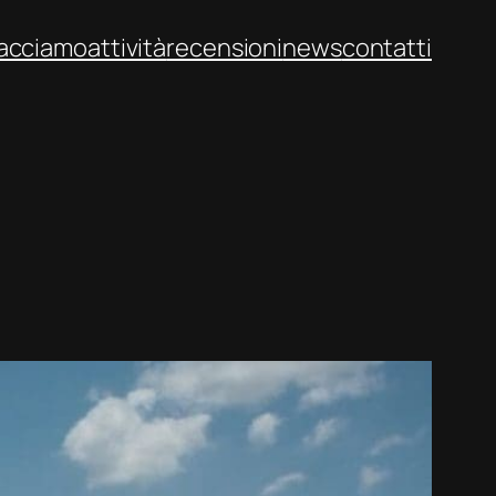
facciamo
attività
recensioni
news
contatti