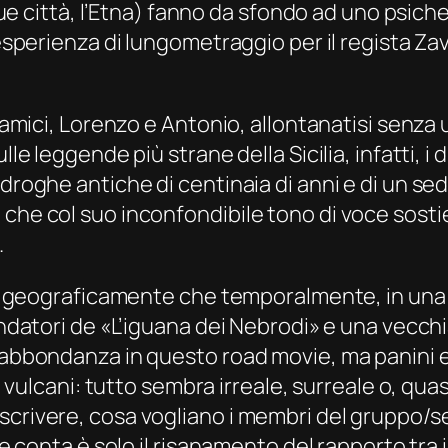
e sue città, l’Etna) fanno da sfondo ad uno psic
 esperienza di lungometraggio per il regista Za
e amici, Lorenzo e Antonio, allontanatisi senza 
lle leggende più strane della Sicilia, infatti, i
i droghe antiche di centinaia di anni e di un 
che col suo inconfondibile tono di voce sosti
.
sia geograficamente che temporalmente, in una 
 fondatori de «L’iguana dei Nebrodi» e una vec
n abbondanza in questo road movie, ma panini 
o i vulcani: tutto sembra irreale, surreale o, q
crivere, cosa vogliano i membri del gruppo/set
he conta è solo il risanamento del rapporto tra i 