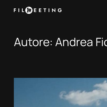
Vai
al
contenuto
Autore:
Andrea Fio