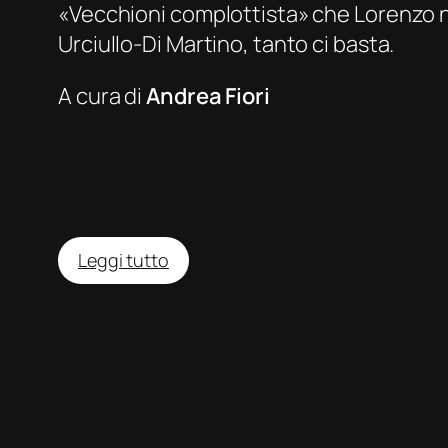
«Vecchioni complottista» che Lorenzo non
Urciullo-Di Martino, tanto ci basta.
A cura di
Andrea Fiori
:
Leggi tutto
La
primavera
della
mia
vita