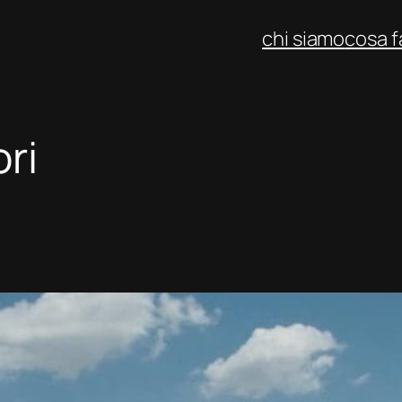
chi siamo
cosa 
ri