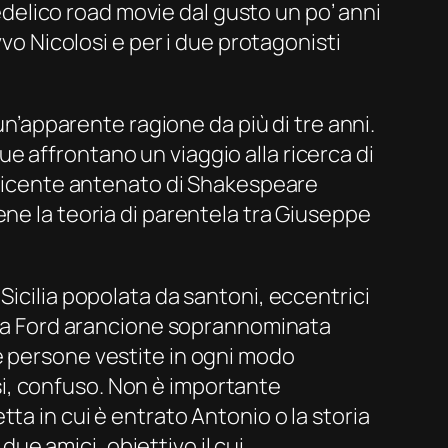
hedelico road movie dal gusto un po’ anni
vvo Nicolosi e per i due protagonisti
un’apparente ragione da più di tre anni.
 due affrontano un viaggio alla ricerca di
sedicente antenato di Shakespeare
ene la teoria di parentela tra Giuseppe
Sicilia popolata da santoni, eccentrici
chia Ford arancione soprannominata
e persone vestite in ogni modo
uasi, confuso. Non è importante
ta in cui è entrato Antonio o la storia
due amici, obiettivo il cui