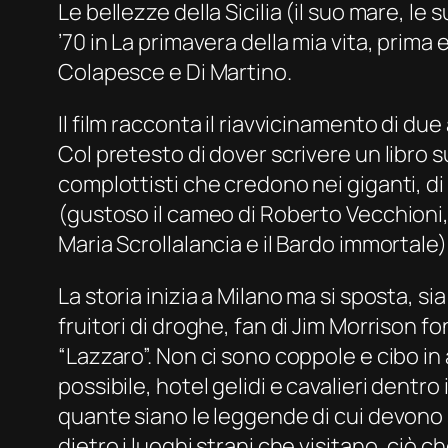
Le bellezze della Sicilia (il suo mare, l
’70 in La primavera della mia vita, prima
Colapesce e Di Martino.
Il film racconta il riavvicinamento di du
Col pretesto di dover scrivere un libro su
complottisti che credono nei giganti, d
(gustoso il cameo di Roberto Vecchioni, 
Maria Scrollalancia e il Bardo immortale)
La storia inizia a Milano ma si sposta, 
fruitori di droghe, fan di Jim Morrison
“Lazzaro”. Non ci sono coppole e cibo i
possibile, hotel gelidi e cavalieri dentr
quante siano le leggende di cui devono s
dietro i luoghi strani che visitano, ciò c